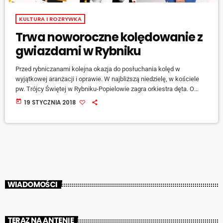
KULTURA I ROZRYWKA
Trwa noworoczne kolędowanie z
gwiazdami w Rybniku
Przed rybniczanami kolejna okazja do posłuchania kolęd w
wyjątkowej aranżacji i oprawie. W najbliższą niedzielę, w kościele
pw. Trójcy Świętej w Rybniku-Popielowie zagra orkiestra dęta. O
szczegółach opowiedziała Agnieszka Skupień, rzecznik UM:
today
19 STYCZNIA 2018
[jwplayer mediaid="75799"] Ten koncert o godzinie 18:00, wstęp jest
wolny dla wszystkich zainteresowanych. [jwplayer mediaid="75800"]
Noworoczne kolędowanie z gwiazdami w Rybniku potrwa do 28
stycznia. Plan najbliższych koncertów: 21.01 godz. 18.00 Kościół pw.
Trójcy Przenajświętszej, ul. Konarskiego 6a, […]
WIADOMOŚCI
TERAZ NA ANTENIE