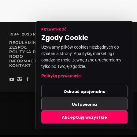
PRYWATNOŚĆ
1994-2026 RADIO VANESSA SPÓŁKA Z O.O
Zgody Cookie
REGULAMIN KONKURSÓW
Używamy plików cookies niezbędnych do
ZESPÓŁ
POLITYKA PRYWATNOŚCI
działania strony. Analitykę, marketing i
RODO
osadzone treści zewnętrzne uruchamiamy
INFORMACJA O NADAWCY
KONTAKT
tylko po Twojej zgodzie.
Polityka prywatności
Odrzuć opcjonalne
Ustawienia
Zgody cookies
Akceptuję wszystkie