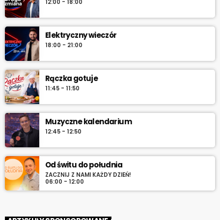
12:00 - 18:00
serwuje lokalne informacje, pogodę, przegląd wydarzeń i
najlepszą muzykę, która towarzyszy od pierwszych chwil dnia aż
do południa.
Elektryczny wieczór
18:00 - 21:00
Rączka gotuje
11:45 - 11:50
Muzyczne kalendarium
12:45 - 12:50
Od świtu do południa
ZACZNIJ Z NAMI KAŻDY DZIEŃ!
06:00 - 12:00