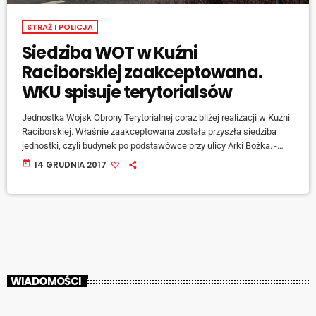
STRAŻ I POLICJA
Siedziba WOT w Kuźni
Raciborskiej zaakceptowana.
WKU spisuje terytorialsów
Jednostka Wojsk Obrony Terytorialnej coraz bliżej realizacji w Kuźni
Raciborskiej. Właśnie zaakceptowana została przyszła siedziba
jednostki, czyli budynek po podstawówce przy ulicy Arki Bożka. -
Otrzymaliśmy informacje z dowództwa Wojsk Obrony Terytorialnej,
today
14 GRUDNIA 2017
że obiekt - ten który był wskazywany w Kuźni Raciborskiej, budynek
po szkole, został zaakceptowany i powstanie tam jednostka -
informuje komendant Wojskowej Komendy Uzupełnień w Rybniku -
ppłk Andrzej Sygulski. W rybnickim WKU podkreśla się fakt, że […]
WIADOMOŚCI