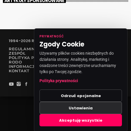
ARTYKUŁY SPONSOROWANE
PRYWATNOŚĆ
1994-2026 RADIO VANESSA SPÓŁKA Z O.O
Zgody Cookie
REGULAMIN KONKURSÓW
Używamy plików cookies niezbędnych do
ZESPÓŁ
POLITYKA PRYWATNOŚCI
działania strony. Analitykę, marketing i
RODO
osadzone treści zewnętrzne uruchamiamy
INFORMACJA O NADAWCY
KONTAKT
tylko po Twojej zgodzie.
Polityka prywatności
Odrzuć opcjonalne
Ustawienia
Zgody cookies
Akceptuję wszystkie