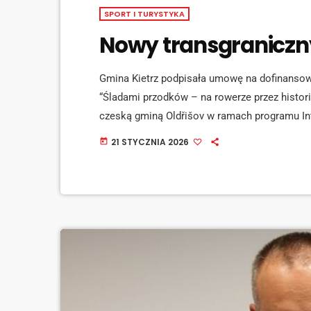
SPORT I TURYSTYKA
Nowy transgraniczny
Gmina Kietrz podpisała umowę na dofinansow
“Śladami przodków – na rowerze przez histori
czeską gminą Oldřišov w ramach programu Int
wspierającego rozwój regionów przygraniczny
21 STYCZNIA 2026
today
88 tysięcy euro. Środki te pozwolą na kompl