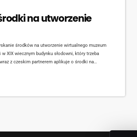
środki na utworzenie
zyskanie środków na utworzenie wirtualnego muzeum
 XIX wiecznym budynku słodowni, który trzeba
wraz z czeskim partnerem aplikuje o środki na
- wspólna historia". W ubiegłym roku z polsko-czeski
ty rezerwowej. Mówi wicestarosta Marek Kurpis
iecza chcemy […]