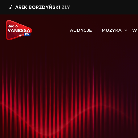
AREK BORZDYŃSKI
ZŁY
music_note
AUDYCJE
MUZYKA
W