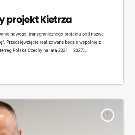
 projekt Kietrza
anie nowego, transgranicznego projektu pod nazwą
ę”. Przedsięwzięcie realizowane będzie wspólnie z
erreg Polska Czechy na lata 2021 – 2027,
ch. Po stronie Gminy Kietrz dofinansowanie wynosi
eksową […]
insert_link