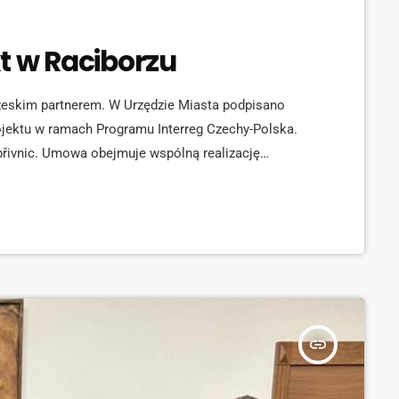
t w Raciborzu
zeskim partnerem. W Urzędzie Miasta podpisano
ojektu w ramach Programu Interreg Czechy-Polska.
řivnic. Umowa obejmuje wspólną realizację
ki bez granic”, które będzie prowadzone przez pięć
lny wniosek o dofinansowanie, a następnie zrealizują
insert_link