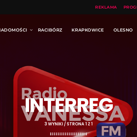
REKLAMA
PROG
IADOMOŚCI
RACIBÓRZ
KRAPKOWICE
OLESNO
INTERREG
3 WYNIKI / STRONA 1 Z 1