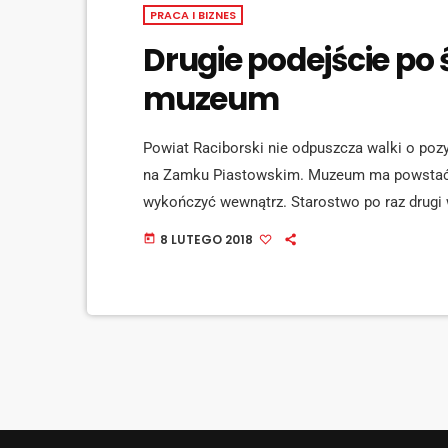
PRACA I BIZNES
Drugie podejście po 
muzeum
Powiat Raciborski nie odpuszcza walki o po
na Zamku Piastowskim. Muzeum ma powstać w
wykończyć wewnątrz. Starostwo po raz drugi 
projekt "Dziedzictwo Przemyślidów i Piastów 
8 LUTEGO 2018
today
projekt znalazł się na pierwszym miejscu lis
[jwplayer mediaid="76456"] - Temat średniow