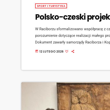
SPORT I TURYSTYKA
Polsko-czeski projek
W Raciborzu sformalizowano współpracę z c
porozumienie dotyczące realizacji małego pr
Dokument zawarły samorządy Raciborza i Kop
przedsięwzięcia pod nazwą “Silesianka – Wido
12 LUTEGO 2026
today
najbliższych lat. Obie strony przygotują wspó
[…]