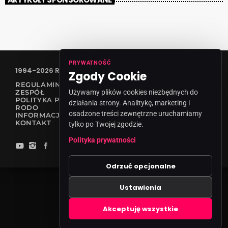
PRYWATNOŚĆ
1994-2026 RADIO VANESSA SPÓŁKA Z O.O
Zgody Cookie
REGULAMIN KONKURSÓW
ZESPÓŁ
Używamy plików cookies niezbędnych do
POLITYKA PRYWATNOŚCI
działania strony. Analitykę, marketing i
RODO
osadzone treści zewnętrzne uruchamiamy
INFORMACJA O NADAWCY
KONTAKT
tylko po Twojej zgodzie.
Polityka prywatności
Odrzuć opcjonalne
Ustawienia
Zgody cookies
Akceptuję wszystkie