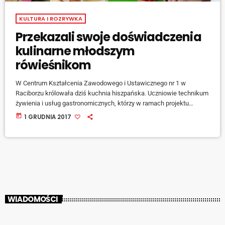
KULTURA I ROZRYWKA
Przekazali swoje doświadczenia
kulinarne młodszym
rówieśnikom
W Centrum Kształcenia Zawodowego i Ustawicznego nr 1 w
Raciborzu królowała dziś kuchnia hiszpańska. Uczniowie technikum
żywienia i usług gastronomicznych, którzy w ramach projektu
„Erasmus” przebywali na miesięcznej praktyce zawodowej w
today
1 GRUDNIA 2017
restauracjach w Granadzie, wprowadzali młodszych rówieśników z
Zespołu Szkół Ogólnokształcących w Tworkowie w świat kuchni
hiszpańskiej. O szczegółach mówi Mirosława Bajsarowicz Placek,
nauczycielka przedmiotów zawodowych. [jwplayer mediaid="73426"]
Tajemnice kuchni hiszpańskiej zdradzali młodszym kolegom Łukasz
i Sebastian. [jwplayer mediaid="73427"] Papryka, […]
WIADOMOŚCI