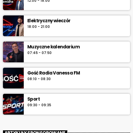
12:00 - 18:00
serwuje lokalne informacje, pogodę, przegląd wydarzeń i
najlepszą muzykę, która towarzyszy od pierwszych chwil dnia aż
do południa.
Elektryczny wieczór
18:00 - 21:00
Muzyczne kalendarium
07:45 - 07:50
Gość Radia Vanessa FM
08:10 - 08:30
Sport
09:30 - 09:35
ARTYKUŁY SPONSOROWANE