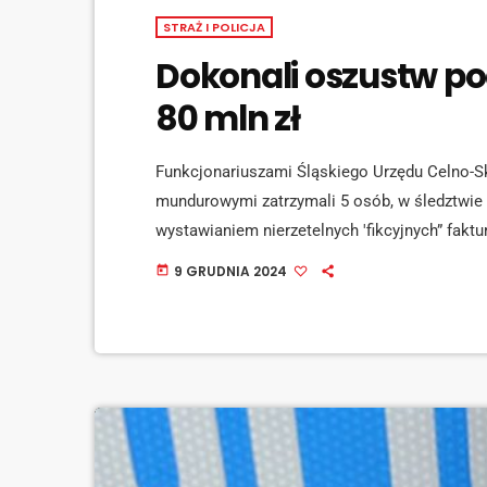
STRAŻ I POLICJA
Dokonali oszustw p
80 mln zł
Funkcjonariuszami Śląskiego Urzędu Celno-S
mundurowymi zatrzymali 5 osób, w śledztwie 
wystawianiem nierzetelnych 'fikcyjnych” fak
Członkowie grupy przestępczej wprowadzili do
9 GRUDNIA 2024
today
kwotę 80 mln zł oraz inne poświadczające ni
usługowe. Podejrzani mogę spędzić w więzien