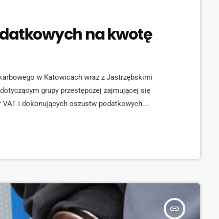
odatkowych na kwotę
karbowego w Katowicach wraz z Jastrzębskimi
dotyczącym grupy przestępczej zajmującej się
tur VAT i dokonujących oszustw podatkowych.
 obrotu ponad 4 tysiące nierzetelnych faktur na
eprawdę dokumenty, mające uwiarygodnić transakcje
iu od 3 nawet do 30 lat.
insert_link