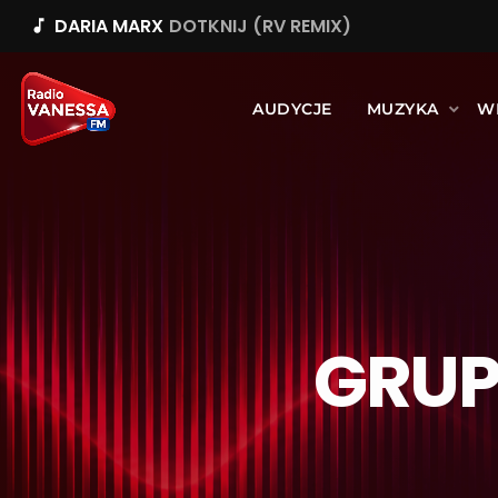
DARIA MARX
DOTKNIJ (RV REMIX)
music_note
AUDYCJE
MUZYKA
W
GRUP