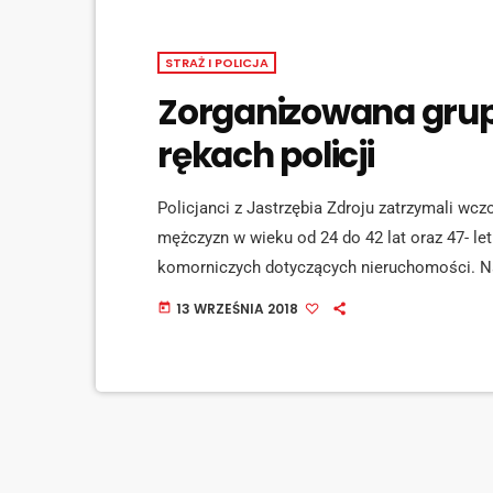
STRAŻ I POLICJA
Zorganizowana grupa
rękach policji
Policjanci z Jastrzębia Zdroju zatrzymali wc
mężczyzn w wieku od 24 do 42 lat oraz 47- letn
komorniczych dotyczących nieruchomości. Najp
wywoławczej, następnie przed licytacją spra
13 WRZEŚNIA 2018
today
brania udziału w podbijaniu ceny wywoławcze
niż w przypadku rzetelnej licytacji. Grozi im d