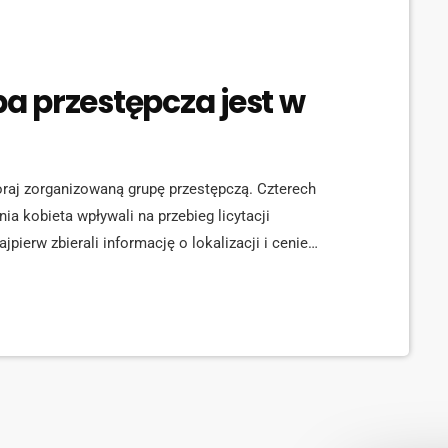
 przestępcza jest w
zoraj zorganizowaną grupę przestępczą. Czterech
ia kobieta wpływali na przebieg licytacji
ierw zbierali informację o lokalizacji i cenie
wcy zawierali porozumienie dotyczące celowego nie
j. Dzięki temu nieruchomość kupowana była taniej,
o 5 lat więzienia. Wszyscy […]