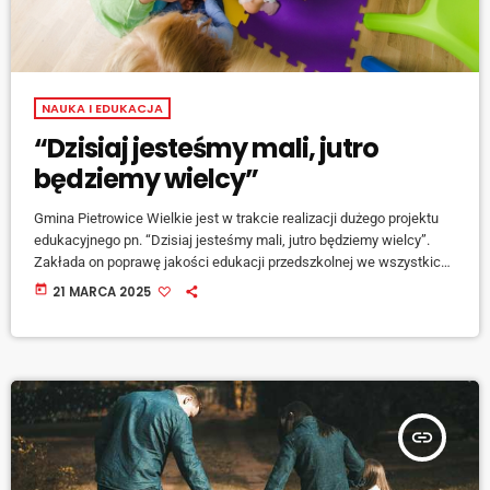
NAUKA I EDUKACJA
“Dzisiaj jesteśmy mali, jutro
będziemy wielcy”
Gmina Pietrowice Wielkie jest w trakcie realizacji dużego projektu
edukacyjnego pn. “Dzisiaj jesteśmy mali, jutro będziemy wielcy”.
Zakłada on poprawę jakości edukacji przedszkolnej we wszystkich
oddziałach zlokalizowanych na terenie gminy. – W projekcie bierze
today
21 MARCA 2025
udział prawie 170 dzieci w wieku od 3 do 6 lat. W ramach projektu
będą realizowane takie działania jak zajęcia terapeutyczne, […]
insert_link