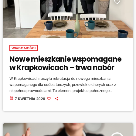
WIADOMOŚCI
Nowe mieszkanie wspomagane
w Krapkowicach – trwa nabór
W Krapkowicach ruszyła rekrutacja do nowego mieszkania
wspomaganego dla osób starszych, przewlekle chorych oraz z
niepełnosprawnościami. To element projektu społecznego
realizowanego przez gminę przy wsparciu Funduszy Europejskich.
today
7 KWIETNIA 2026
Mieszkanie ma pomóc osobom niesamodzielnym w prowadzeniu
możliwie niezależnego życia, przy jednoczesnym wsparciu
opiekunów. Obiekt został dostosowany do potrzeb osób z
ograniczeniami ruchowymi i pozbawiony barier architektonicznych.
Z […]