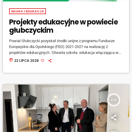
NAUKA I EDUKACJA
Projekty edukacyjne w powiecie
głubczyckim
Powiat Głubczycki pozyskał środki unijne z programu Fundusze
Europejskie dla Opolskiego (FEO) 2021-2027 na realizację 2
projektów edukacyjnych. 'Otwarta szkoła- edukacja włączająca w
powiecie głubczyckim' jest projektem, która zakłada wdrożenie
today
22 LIPCA 2026
modelu dostępnej szkoły w głubczyckim Zespole Szkół
Mechanicznych i Zespole Szkół Ogólnokształcących. W ramach
działania zostaną zlikwidowane bariery architektoniczne. Uczniowie
dostaną wsparcie w postaci zajęć pozalekcyjnych obejmujących
Trening Umiejętności Społecznych, warsztaty psychoedukacyjne
oraz zajęcia korekcyjno-kompensacyjne. Dorośli należący do
insert_link
społeczności zespołów […]