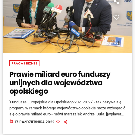
PRACA I BIZNES
Prawie miliard euro funduszy
unijnych dla województwa
opolskiego
'Fundusze Europejskie dla Opolskiego 2021-2027' - tak nazywa się
program, w ramach którego województwo opolskie może wzbogacić
się o prawie miliard euro - mówi marszałek Andrzej Buła. [jwplayer
mediaid="135079"] W tym rozdaniu najbardziej punktowane będą
today
17 PAŹDZIERNIKA 2022
projekty zakładające synergię co najmniej kilku obszarów
finansowania, dlatego celujemy w kompleksowe rozwiązania -