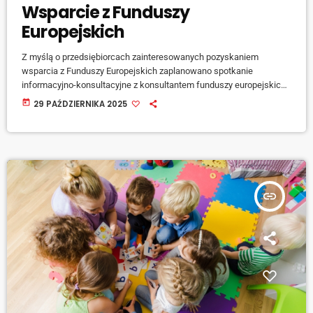
Wsparcie z Funduszy
Europejskich
Z myślą o przedsiębiorcach zainteresowanych pozyskaniem
wsparcia z Funduszy Europejskich zaplanowano spotkanie
informacyjno-konsultacyjne z konsultantem funduszy europejskich.
Spotkanie przewidziano na 5 listopada o godzinie 17 w Urban Lab w
today
29 PAŹDZIERNIKA 2025
Raciborzu przy Placu Dworcowym 1. Podczas spotkania omówione
zostaną możliwości uzyskania wsparcia w formie dotacji i pożyczek
na rozwój dla przedsiębiorców, wsparcia eksportu, a także szkoleń
[…]
insert_link