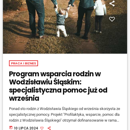
PRACA I BIZNES
Program wsparcia rodzin w
Wodzisławiu Śląskim:
specjalistyczna pomoc już od
września
Ponad sto rodzin z Wodzisławia Śląskiego od września skorzysta ze
specjalistycznej pomocy. Projekt "Profilaktyka, wsparcie, pomoc dla
rodzin z Wodzisławia Śląskiego" otrzymał dofinansowanie w ramach
Programu Fundusze Europejskie dla Śląskiego 2021-2027. Więcej o
today
10 LIPCA 2024