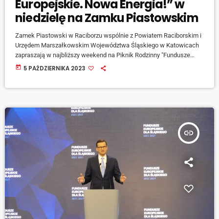
Europejskie. Nowa Energia!” w
niedzielę na Zamku Piastowskim
Zamek Piastowski w Raciborzu wspólnie z Powiatem Raciborskim i
Urzędem Marszałkowskim Województwa Śląskiego w Katowicach
zapraszają w najbliższy weekend na Piknik Rodzinny "Fundusze
Europejskie. Nowa Energia!". Odbędzie się on na dziedzińcu
today
5 PAŹDZIERNIKA 2023
raciborskiego zamku. W programie tego wydarzenia znalazło się
wiele atrakcji. [jwplayer mediaid="145379"] - mówi dyrektor Zamku
Piastowskiego w Raciborzu, Krystyna Niklewicz. Będzie to też
okazja do wykonania badań profilaktycznych, bowiem podczas
pikniku na seniorów czekać będzie strefa zdrowia. [jwplayer […]
insert_link