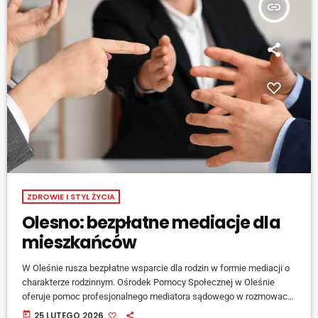
insert_link
ZDROWIE I STYL ŻYCIA
Olesno: bezpłatne mediacje dla
mieszkańców
W Oleśnie rusza bezpłatne wsparcie dla rodzin w formie mediacji o
charakterze rodzinnym. Ośrodek Pomocy Społecznej w Oleśnie
oferuje pomoc profesjonalnego mediatora sądowego w rozmowach
mających na celu rozwiązanie konfliktów rodzinnych. Mediacje
today
25 LUTEGO 2026