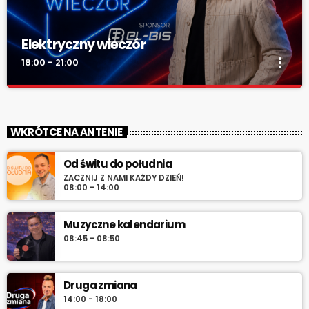
Elektryczny wieczór
more_vert
18:00 - 21:00
Elektryczny wieczór
close
„Wieczór z Radiem RV” – codziennie wieczorem najlepsza
WKRÓTCE NA ANTENIE
muzyka na zakończenie dnia. Spokojne rytmy, nastrojowe
dźwięki i klasyka, która tworzy klimat.
Od świtu do południa
ZACZNIJ Z NAMI KAŻDY DZIEŃ!
08:00 - 14:00
Muzyczne kalendarium
08:45 - 08:50
Druga zmiana
14:00 - 18:00