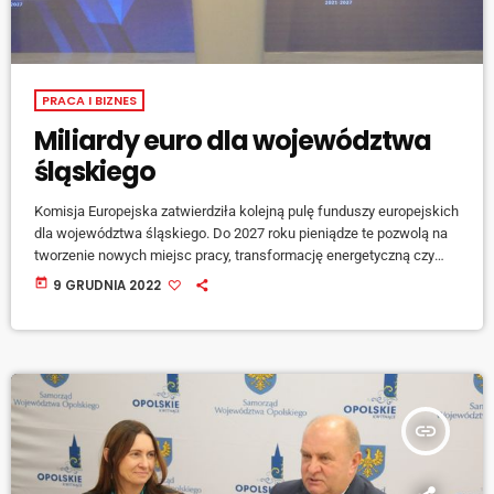
PRACA I BIZNES
Miliardy euro dla województwa
śląskiego
Komisja Europejska zatwierdziła kolejną pulę funduszy europejskich
dla województwa śląskiego. Do 2027 roku pieniądze te pozwolą na
tworzenie nowych miejsc pracy, transformację energetyczną czy
unowocześnienie systemów transportu - mówił wczoraj (8.12) w
today
9 GRUDNIA 2022
Zabrzu premier Mateusz Morawiecki. [jwplayer mediaid="136583"]
Jak podkreśla poseł Adam Gawęda, środki z tych funduszy nie są
zagrożone z powodu sporu polskiego rządu z Komisją Europejską
odnośnie Krajowego Planu Odbudowy. [jwplayer mediaid="136584"]
Wszystkie 16 programów regionalnych dla Polski […]
insert_link