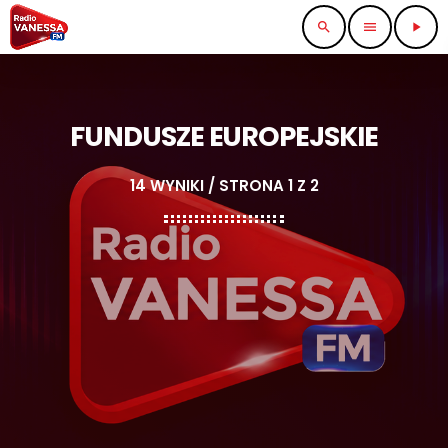
search
menu
play_arrow
FUNDUSZE EUROPEJSKIE
14 WYNIKI / STRONA 1 Z 2