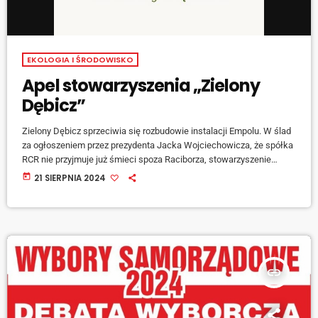
EKOLOGIA I ŚRODOWISKO
Apel stowarzyszenia „Zielony
Dębicz”
Zielony Dębicz sprzeciwia się rozbudowie instalacji Empolu. W ślad
za ogłoszeniem przez prezydenta Jacka Wojciechowicza, że spółka
RCR nie przyjmuje już śmieci spoza Raciborza, stowarzyszenie
Zielony Dębicz powstałe w obronie raciborzan z Dębicza i Brzezia
today
21 SIERPNIA 2024
przed odorami wskazało, że Miasto ma słabą pozycję negocjacyjną
w relacjach z firmą Empol. Przedsiębiorstwo, które prowadzi w
Raciborzu instalację MBP (dawny RIPOK), segregującą śmieci, dąży
do jej rozbudowy. Na co stowarzyszenie Zielony Dębicz się […]
insert_link