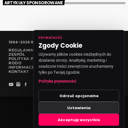
ARTYKUŁY SPONSOROWANE
PRYWATNOŚĆ
1994-2026 RADIO VANESSA SPÓŁKA Z O.O
Zgody Cookie
REGULAMIN KONKURSÓW
ZESPÓŁ
Używamy plików cookies niezbędnych do
POLITYKA PRYWATNOŚCI
działania strony. Analitykę, marketing i
RODO
osadzone treści zewnętrzne uruchamiamy
INFORMACJA O NADAWCY
KONTAKT
tylko po Twojej zgodzie.
Polityka prywatności
Odrzuć opcjonalne
Ustawienia
Zgody cookies
Akceptuję wszystkie