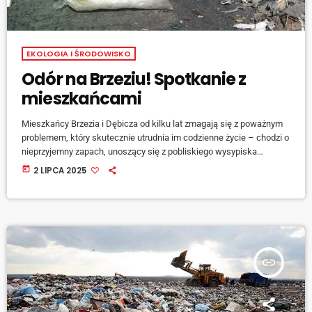
EKOLOGIA I ŚRODOWISKO
Odór na Brzeziu! Spotkanie z
mieszkańcami
Mieszkańcy Brzezia i Dębicza od kilku lat zmagają się z poważnym
problemem, który skutecznie utrudnia im codzienne życie – chodzi o
nieprzyjemny zapach, unoszący się z pobliskiego wysypiska
zlokalizowanego przy ulicy Rybnickiej w Raciborzu. Uciążliwy odór,
today
2 LIPCA 2025
szczególnie nasilający się w okresie letnich upałów, od dawna budzi
frustrację i niepokój lokalnej społeczności. Jeszcze niedawno
pojawiła się […]
insert_link