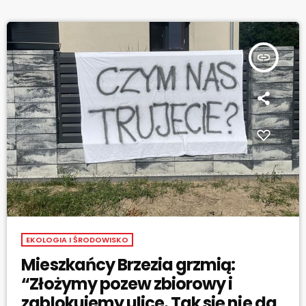
związek […]
insert_link
EKOLOGIA I ŚRODOWISKO
Mieszkańcy Brzezia grzmią:
“Złożymy pozew zbiorowy i
zablokujemy ulice. Tak się nie da