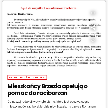
znaleźć można TUTAJ.
insert_link
EKOLOGIA I ŚRODOWISKO
Mieszkańcy Brzezia apelują o
pomoc do raciborzan
Do naszej redakcji wpłynęło pismo, które jest odezwą części
mieszkańców raciborskiej dzielnicy Brzezie, na czele z Romanem