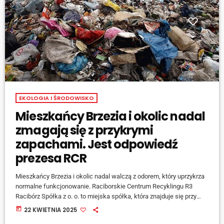
EKOLOGIA I ŚRODOWISKO
Mieszkańcy Brzezia i okolic nadal
zmagają się z przykrymi
zapachami. Jest odpowiedź
prezesa RCR
Mieszkańcy Brzezia i okolic nadal walczą z odorem, który uprzykrza
normalne funkcjonowanie. Raciborskie Centrum Recyklingu R3
Racibórz Spółka z o. o. to miejska spółka, która znajduje się przy
ulicy Rybnickiej 125 w Raciborzu, której zadaniem jest przetwarzanie
today
22 KWIETNIA 2025
odpadów. Składowisko oraz istniejąca obok instalacja do