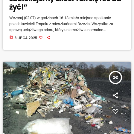
żyć!”
Wczoraj (02.07) w godzinach 16-18 miało miejsce spotkanie
przedstawicieli Empolu z mieszkańcami Brzezia. Wszystko za
sprawą uciążliwego odoru, który uniemożliwia normalne
funkcjonowanie okolicznym mieszkańcom. Spotkanie rozpoczęto
today
3 LIPCA 2025
od zaprezentowania obecnym za pomocą prezentacji multimedialnej
planu rozbudowy zakładu, co w efekcie ma doprowadzić do
rozwiązania problemu. Jednak mieszkańcy zwrócili uwagę na fakt,
że planowane działania nie sprawią, […]
insert_link