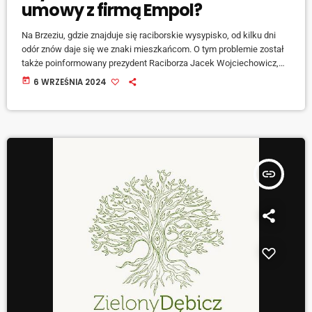
umowy z firmą Empol?
Na Brzeziu, gdzie znajduje się raciborskie wysypisko, od kilku dni
odór znów daje się we znaki mieszkańcom. O tym problemie został
także poinformowany prezydent Raciborza Jacek Wojciechowicz,
który już od dłuższego czasu przygląda się tej sprawie. Pierwsze
today
6 WRZEŚNIA 2024
kroki przez prezydenta zostały już poczynione: [jwplayer
mediaid="153952"] Negocjacje pomiędzy miastem a firmą Empol
trwają, jednak jeśli nie przyniosą zamierzonych efektów, wyjście z
sytuacji będzie tylko jedno. A jakie - o tym opowiedział […]
insert_link