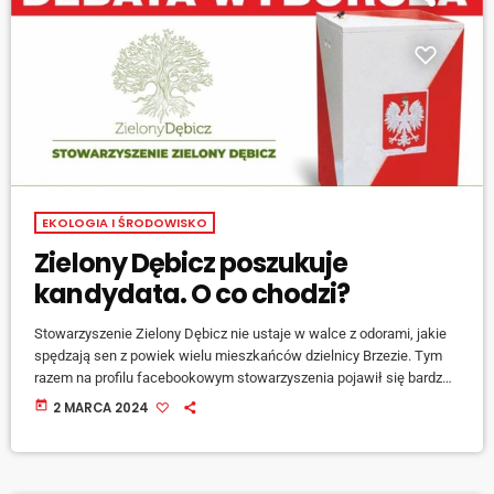
EKOLOGIA I ŚRODOWISKO
Zielony Dębicz poszukuje
kandydata. O co chodzi?
Stowarzyszenie Zielony Dębicz nie ustaje w walce z odorami, jakie
spędzają sen z powiek wielu mieszkańców dzielnicy Brzezie. Tym
razem na profilu facebookowym stowarzyszenia pojawił się bardzo
ciekawy post w kontekście zbliżających się wyborów
today
2 MARCA 2024
samorządowych, zachęcający kandydatów do aktywnego działania.
Członkowie Zielonego Dębicza oczekują, że znajdzie się kandydat,
który zobowiąże się do m. in. do zatrzymania problemu odorowego
na Brzeziu i nie dopuści do prywatyzacji składowiska. Szczegóły