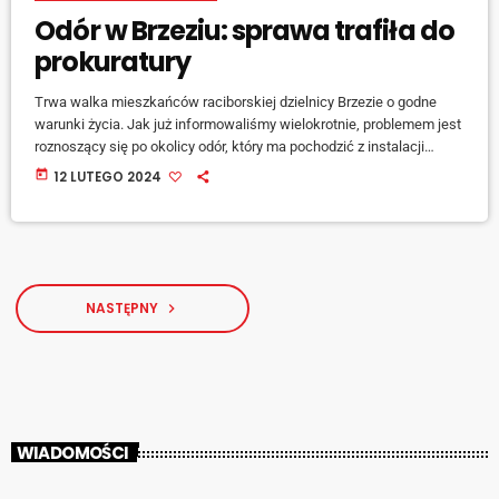
Odór w Brzeziu: sprawa trafiła do
prokuratury
Trwa walka mieszkańców raciborskiej dzielnicy Brzezie o godne
warunki życia. Jak już informowaliśmy wielokrotnie, problemem jest
roznoszący się po okolicy odór, który ma pochodzić z instalacji
należącej do przedsiębiorstwa Empol i znajdującego się obok
today
12 LUTEGO 2024
Raciborskiego Centrum Recyklingu. W poniedziałek zorganizowana
została kolejna konferencja prasowa, a obok mieszkańców udział w
niej wzięła posłanka Gabriela Lenartowicz, która przedstawiła
protokoły sporządzone po kontroli, jakiej dokonał Wojewódzki
Inspektorat Ochrony Środowiska: [jwplayer mediaid="148448"]
Mieszkańcy robią […]
NASTĘPNY
navigate_next
WIADOMOŚCI