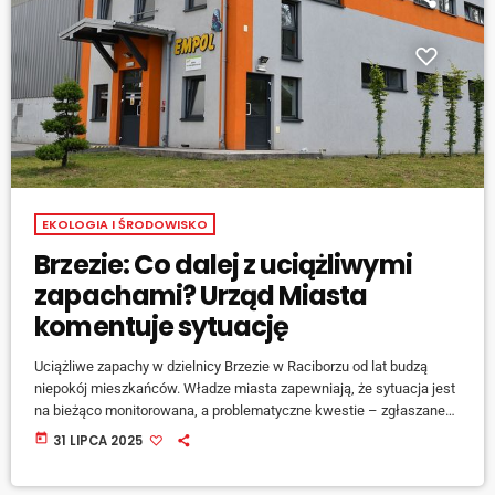
EKOLOGIA I ŚRODOWISKO
Brzezie: Co dalej z uciążliwymi
zapachami? Urząd Miasta
komentuje sytuację
Uciążliwe zapachy w dzielnicy Brzezie w Raciborzu od lat budzą
niepokój mieszkańców. Władze miasta zapewniają, że sytuacja jest
na bieżąco monitorowana, a problematyczne kwestie – zgłaszane
do odpowiednich instytucji. – W tej chwili nie otrzymaliśmy żadnych
today
31 LIPCA 2025
nowych zgłoszeń od mieszkańców dotyczących odorów – informuje
Joanna Janik, kierownik Biura Prezydenta Miasta. – Może mieć to