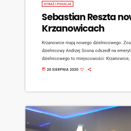
STRAŻ I POLICJA
Sebastian Reszta n
Krzanowicach
Krzanowice mają nowego dzielnicowego. Zosta
dzielnicowy Andrzej Sosna odszedł na emery
dzielnicowego to miejscowości: Krzanowice, 
Przyjęć Dzielnicowego jest czynny w Urzędz
20 SIERPNIA 2020
today
godzinach 9.00-11.00. Mieszkańcy Gminy Krza
727032582.