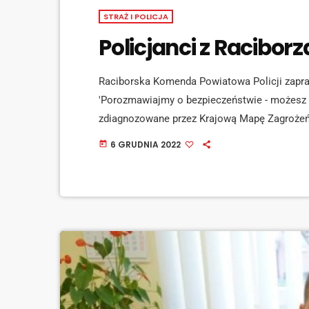
STRAŻ I POLICJA
Policjanci z Racibor
Raciborska Komenda Powiatowa Policji zapra
'Porozmawiajmy o bezpieczeństwie - możesz 
zdiagnozowane przez Krajową Mapę Zagrożeń
Bliżej Nas' oraz zasady funkcjonowania aplik
6 GRUDNIA 2022
today
16:00 - 18:00 w Caritasie parafialnym przy ul