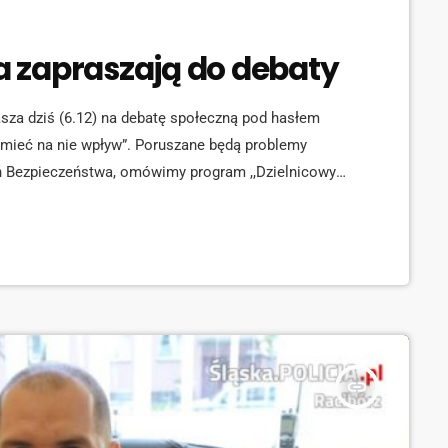
za zapraszają do debaty
sza dziś (6.12) na debatę społeczną pod hasłem
mieć na nie wpływ”. Poruszane będą problemy
 Bezpieczeństwa, omówimy program ,,Dzielnicowy
acji ,,Moja Komenda'. Debata odbędzie się w godz.
. Warszawskiej 29 w Raciborzu.
insert_link