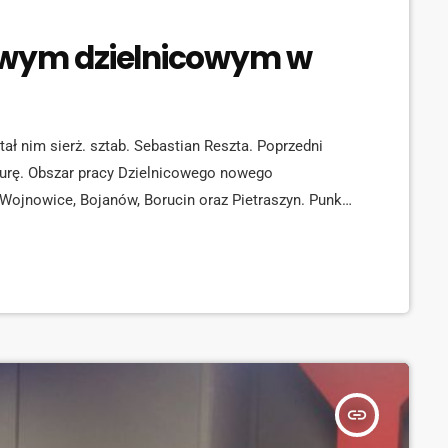
owym dzielnicowym w
ł nim sierż. sztab. Sebastian Reszta. Poprzedni
turę. Obszar pracy Dzielnicowego nowego
Wojnowice, Bojanów, Borucin oraz Pietraszyn. Punkt
ie Miejskim w Krzanowicach w każdą środę w
nowice mogą się z nim kontaktować pod nr. tel.
insert_link