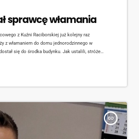
mał sprawcę włamania
cowego z Kuźni Raciborskiej już kolejny raz
ieży z włamaniem do domu jednorodzinnego w
ostał się do środka budynku. Jak ustalili, stróże
zęt gospodarstwa domowego. Straty, jakie
 kwotę około 900 złotych. Dzielnicowy, po podanym
o kilku minutach od […]
insert_link