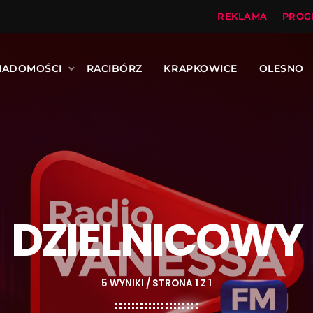
REKLAMA
PROG
IADOMOŚCI
RACIBÓRZ
KRAPKOWICE
OLESNO
DZIELNICOWY
5 WYNIKI / STRONA 1 Z 1