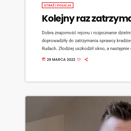
STRAŻ I POLICJA
Kolejny raz zatrzy
Dobra znajomość rejonu i rozpoznanie dzielni
doprowadziły do zatrzymania sprawcy kradz
Rudach. Złodziej uszkodził okno, a następnie d
prawa skradziony został sprzęt RTV oraz spr
29 MARCA 2022
today
spowodował, złodziej zostały oszacowane na
mu opisie wytypował sprawcę kradzieży. Już p