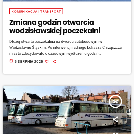
KOMUNIKACJA I TRANSPORT
Zmiana godzin otwarcia
wodzisławskiej poczekalni
Dłużej otwarta poczekalnia na dworcu autobusowym w
Wodzisławiu Śląskim. Po interwencji radnego Łukasza Chrząszcza
miasto zdecydowało o czasowym wydłużeniu godzin
funkcjonowania klimatyzowanej poczekalni. W związku z
today
6 SIERPNIA 2026
utrzymującymi się upałami pasażerowie mogą korzystać z niej do
godziny 20:00, zamiast - jak dotychczas - do godziny 15:00.
Magistrat wyjaśnia, że wcześniej dłuższe otwarcie obiektu
prowadziło do przypadków wandalizmu, spożywania alkoholu i
zaśmiecania, dlatego godziny funkcjonowania były dostosowane do
obecności obsługi. Urząd zapowiada, […]
insert_link