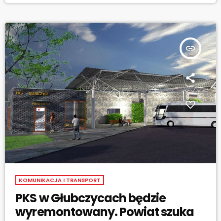
stało się miejskim centrum przesiadkowym. [jwplayer
mediaid="98085"] Wartość całej inwestycji to niecałe 9 milionów
złotych.
insert_link
KOMUNIKACJA I TRANSPORT
PKS w Głubczycach będzie
wyremontowany. Powiat szuka