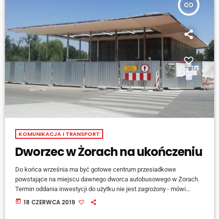
insert_link
KOMUNIKACJA I TRANSPORT
Dworzec w Żorach na ukończeniu
Do końca września ma być gotowe centrum przesiadkowe
powstające na miejscu dawnego dworca autobusowego w Żorach.
Termin oddania inwestycji do użytku nie jest zagrożony - mówi
Adrian Lubszczyk z żorskiego Bura Promocji, Kultury i Sportu.
today
18 CZERWCA 2019
[jwplayer mediaid="98084"] Cały obiekt ma być jednak nie tylko
miejscem oczekiwania na autobus - miasto chce, aby to miejsce