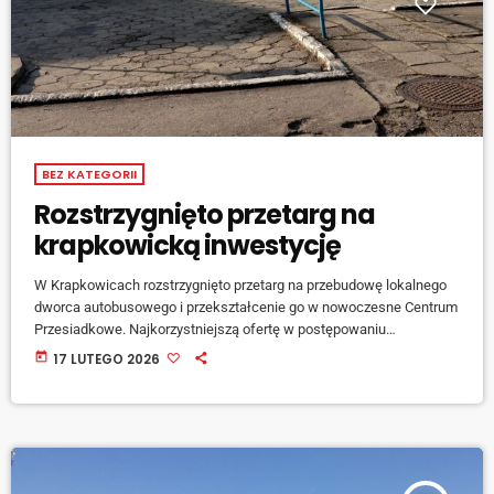
BEZ KATEGORII
Rozstrzygnięto przetarg na
krapkowicką inwestycję
W Krapkowicach rozstrzygnięto przetarg na przebudowę lokalnego
dworca autobusowego i przekształcenie go w nowoczesne Centrum
Przesiadkowe. Najkorzystniejszą ofertę w postępowaniu
przygotowało krapkowickie przedsiębiorstwo. Inwestycja jest jedną
today
17 LUTEGO 2026
z największych zaplanowanych w gminie na najbliższe lata. Jej
realizację wspiera prawie 8 milionów złotych dofinansowania
pozyskanego w ramach projektu partnerskiego z miastem Opole i
innymi gminami Aglomeracji Opolskiej. […]