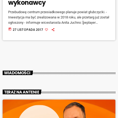
wykonawcy
Przebudowę centrum przesiadkowego planuje powiat głubczycki. -
Inwestycja ma być zrealizowana w 2018 roku, ale przetarg już został
ogłoszony - informuje wicestarosta Anita Juchno: [jwplayer
mediaid="73220"] Władze powiatu głubczyckiego liczą na to, że tym
today
27 LISTOPADA 2017
razem uda się znaleźć wykonawcę i do końca czerwca 2018 roku
zakończyć prace na zajezdni tutejszego dworca PKS. [jwplayer
mediaid="73221"] Podczas remontu dworca PKS w Głubczycach ma
powstać między innymi poczekalnia dla podróżnych z węzłem
sanitarnym, […]
WIADOMOŚCI
TERAZ NA ANTENIE