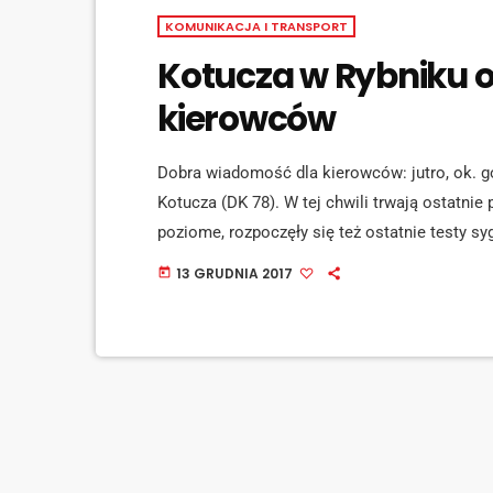
KOMUNIKACJA I TRANSPORT
Kotucza w Rybniku o
kierowców
Dobra wiadomość dla kierowców: jutro, ok. g
Kotucza (DK 78). W tej chwili trwają ostatn
poziome, rozpoczęły się też ostatnie testy sy
odcinku od mostu na Nacynie (w rejonie rond
13 GRUDNIA 2017
today
wykonywała wybrana w przetargu czeska firma 