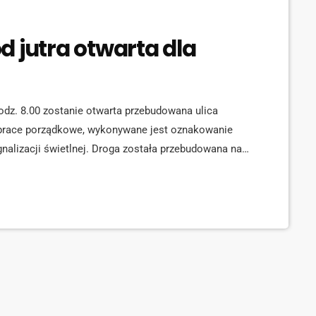
d jutra otwarta dla
odz. 8.00 zostanie otwarta przebudowana ulica
ie prace porządkowe, wykonywane jest oznakowanie
gnalizacji świetlnej. Droga została przebudowana na
a Wileńskiego) do ronda Gliwickiego. Prace drogowe
z Pardubic, za kwotę przeszło prawie 9 mln zł.