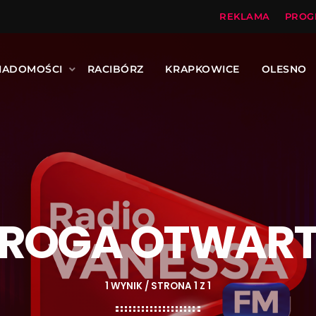
REKLAMA
PROG
IADOMOŚCI
RACIBÓRZ
KRAPKOWICE
OLESNO
ROGA OTWAR
1 WYNIK / STRONA 1 Z 1