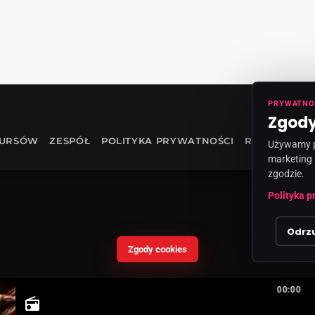
PRYWATNO
Zgody
KURSÓW
ZESPÓŁ
POLITYKA PRYWATNOŚCI
RODO
INF
Używamy pl
marketing 
zgodzie.
Polityka p
Odrz
Zgody cookies
00:00
radio