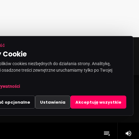
ŚĆ
 Cookie
ORMACJA O NADAWCY
KONTAKT
ików cookies niezbędnych do działania strony. Analitykę,
i osadzone treści zewnętrzne uruchamiamy tylko po Twojej
rywatności
uć opcjonalne
Ustawienia
Akceptuję wszystkie
volume_up
playlist_play