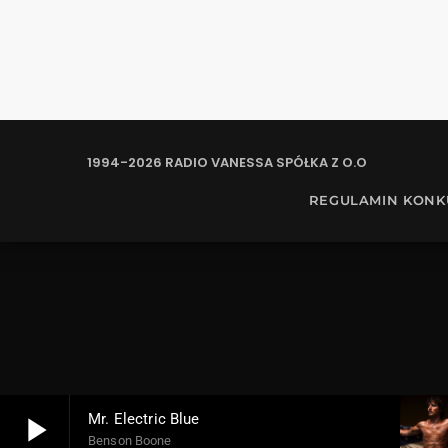
1994-2026 RADIO VANESSA SPÓŁKA Z O.O
REGULAMIN KON
play_arrow
Mr. Electric Blue
Benson Boone