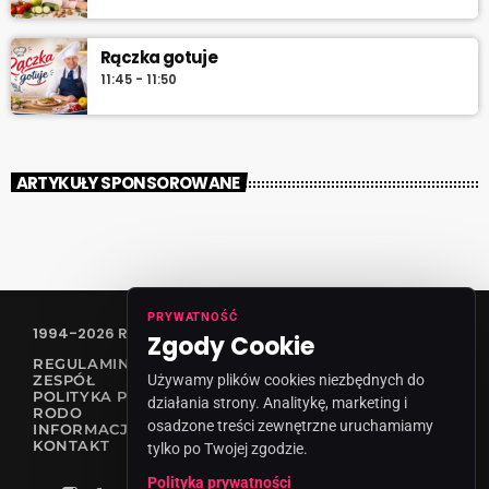
Rączka gotuje
11:45 - 11:50
ARTYKUŁY SPONSOROWANE
PRYWATNOŚĆ
1994-2026 RADIO VANESSA SPÓŁKA Z O.O
Zgody Cookie
REGULAMIN KONKURSÓW
ZESPÓŁ
Używamy plików cookies niezbędnych do
POLITYKA PRYWATNOŚCI
działania strony. Analitykę, marketing i
RODO
osadzone treści zewnętrzne uruchamiamy
INFORMACJA O NADAWCY
KONTAKT
tylko po Twojej zgodzie.
Polityka prywatności