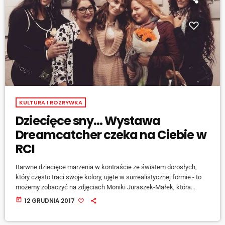
KULTURA I ROZRYWKA
Dziecięce sny… Wystawa
Dreamcatcher czeka na Ciebie w
RCI
Barwne dziecięce marzenia w kontraście ze światem dorosłych,
który często traci swoje kolory, ujęte w surrealistycznej formie - to
możemy zobaczyć na zdjęciach Moniki Juraszek-Małek, która
wspólnie z Ewą Lenard przygotowała wystawę zatytułowaną
today
12 GRUDNIA 2017
Dreamcatcher - Łapacz Snów'. Wobec prac obu artystek nie można
przejść obojętnie. [jwplayer mediaid="74158"] -mówi Ewa Lenard.