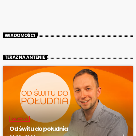
Skontrastowane postaci dzieci i dorosłych prowokują do refleksji i
szukania własnych dziecięcych marzeń. Monika Juraszek-Małek:
[jwplayer mediaid="74159"] Subtelną i dopracowaną […]
WIADOMOŚCI
TERAZ NA ANTENIE
AUDYCJE
Od świtu do południa