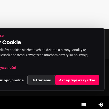
ŚĆ
 Cookie
ORMACJA O NADAWCY
KONTAKT
ików cookies niezbędnych do działania strony. Analitykę,
i osadzone treści zewnętrzne uruchamiamy tylko po Twojej
rywatności
uć opcjonalne
Ustawienia
Akceptuję wszystkie
volume_up
playlist_play