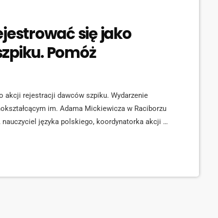
jestrować się jako
szpiku. Pomóż
 akcji rejestracji dawców szpiku. Wydarzenie
ólnokształcącym im. Adama Mickiewicza w Raciborzu
nauczyciel języka polskiego, koordynatorka akcji w
ejestracji trwa kilka minut, jest prosty, bezbolesny -
tnej: [jwplayer mediaid="72426"] Dzisiejsza akcja
 szpiku. Społeczność […]