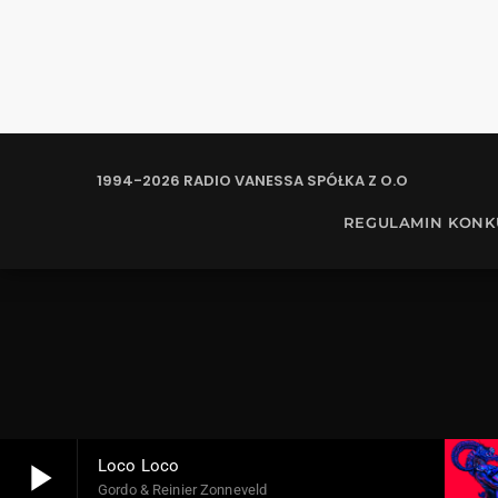
1994-2026 RADIO VANESSA SPÓŁKA Z O.O
REGULAMIN KON
play_arrow
Loco Loco
Gordo & Reinier Zonneveld