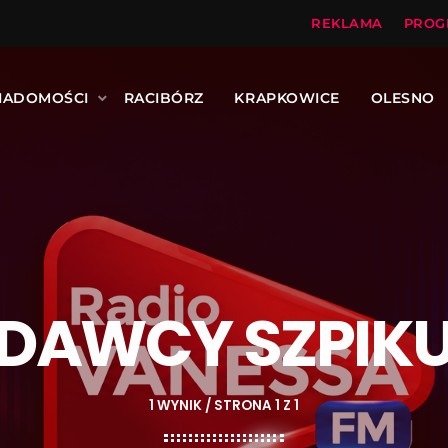
REKLAMA
PROG
IADOMOŚCI
RACIBÓRZ
KRAPKOWICE
OLESNO
DAWCY SZPIK
1 WYNIK / STRONA 1 Z 1