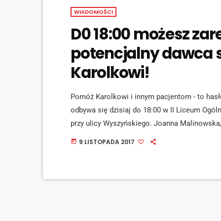
WIADOMOŚCI
D0 18:00 możesz zare
potencjalny dawca 
Karolkowi!
Pomóż Karolkowi i innym pacjentom - to hasło
odbywa się dzisiaj do 18:00 w II Liceum Og
przy ulicy Wyszyńskiego. Joanna Malinowska, 
drugim LO: [jwplayer mediaid="72425"] Proces r
9 LISTOPADA 2017
today
patyczkiem pobiera się próbkę śliny z jamy us
zwiększa szanse Karola na znalezienie dawcy