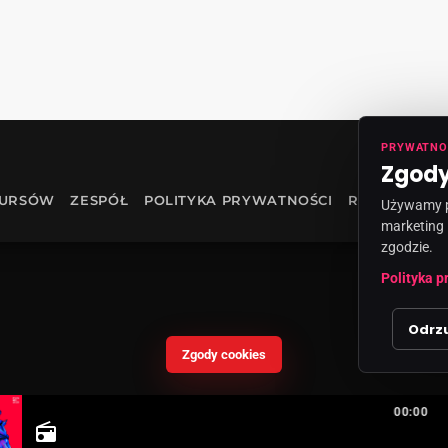
PRYWATNO
Zgody
KURSÓW
ZESPÓŁ
POLITYKA PRYWATNOŚCI
RODO
INF
Używamy pl
marketing 
zgodzie.
Polityka p
Odrz
Zgody cookies
00:00
radio