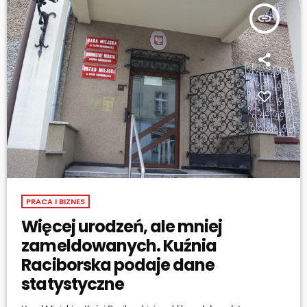
insert_link
PRACA I BIZNES
Więcej urodzeń, ale mniej
zameldowanych. Kuźnia
Raciborska podaje dane
statystyczne