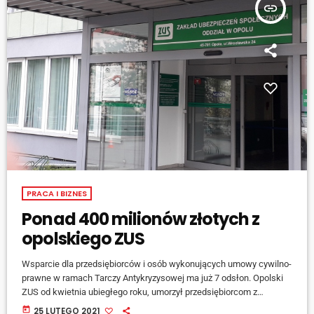
insert_link
PRACA I BIZNES
Ponad 400 milionów złotych z
opolskiego ZUS
Wsparcie dla przedsiębiorców i osób wykonujących umowy cywilno-
prawne w ramach Tarczy Antykryzysowej ma już 7 odsłon. Opolski
ZUS od kwietnia ubiegłego roku, umorzył przedsiębiorcom z
województwa opolskiego składki na ubezpieczenia społeczne na
today
25 LUTEGO 2021