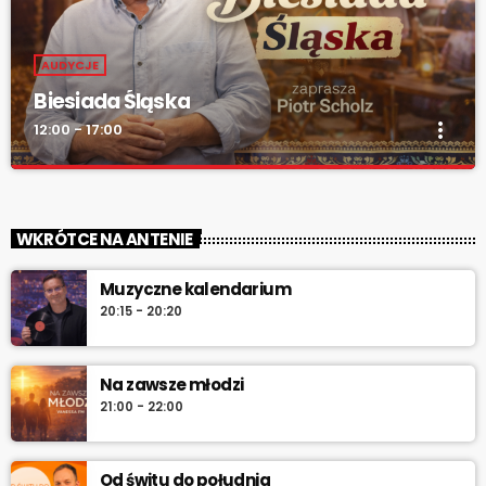
AUDYCJE
Biesiada Śląska
more_vert
12:00 - 17:00
Biesiada Śląska
close
„Biesiada Śląska” – w każdą niedzielę od 12:00 do 17:00. Piotr
WKRÓTCE NA ANTENIE
Scholz, muzyka biesiadna, rozmowy z gwiazdami, konkursy i
pozdrowienia na antenie.
Muzyczne kalendarium
20:15 - 20:20
Na zawsze młodzi
21:00 - 22:00
Od świtu do południa