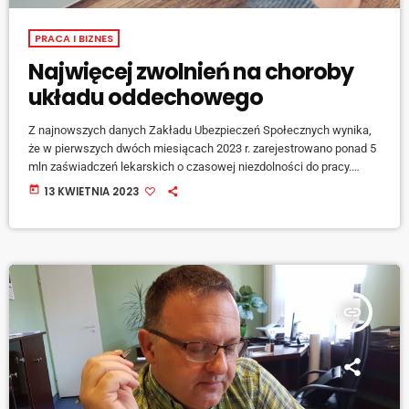
PRACA I BIZNES
Najwięcej zwolnień na choroby
układu oddechowego
Z najnowszych danych Zakładu Ubezpieczeń Społecznych wynika,
że w pierwszych dwóch miesiącach 2023 r. zarejestrowano ponad 5
mln zaświadczeń lekarskich o czasowej niezdolności do pracy.
Najczęstszą przyczyną absencji są choroby układu oddechowego.
today
13 KWIETNIA 2023
Mówi regionalny rzecznik prasowy ZUS województwa śląskiego,
Beata Kopczyńska. [jwplayer mediaid="139605"] Natomiast w
porównaniu ze styczniem tego roku liczba dni absencji chorobowej
spadła o ponad 12%, a liczba zaświadczeń lekarskich o ponad 9%.
insert_link