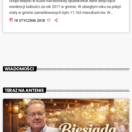
Urząd Miejski w Kuźni Raciborskiej opublikował dane dotyczące
ewidencji ludności za rok 2017 w gminie. W ubiegłym roku na pobyt
stały w gminie zameldowanych było 11.162 mieszkańców. W
porównaniu z rokiem 2016 to spadek o 28 osób. W ubiegłym roku
today
19 STYCZNIA 2018
urodziło się 114 dzieci zameldowanych na terenie gminy, to wzrost
do roku poprzedniego o 13 urodzeń. Najpopularniejsze imiona
nadawane dzieciom w gminie to Hanna i Michał. Zarejestrowano 64
małżeństwa, zmarło […]
WIADOMOŚCI
TERAZ NA ANTENIE