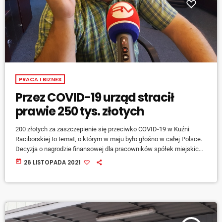
PRACA I BIZNES
Przez COVID-19 urząd stracił
prawie 250 tys. złotych
200 złotych za zaszczepienie się przeciwko COVID-19 w Kuźni
Raciborskiej to temat, o którym w maju było głośno w całej Polsce.
Decyzja o nagrodzie finansowej dla pracowników spółek miejskich
oraz nauczycieli za przyjęcie szczepionki, wywołała ogólnokrajową
today
26 LISTOPADA 2021
dyskusję. Po kilku miesiącach od przedstawienia swojej propozycji
burmistrz Kuźni Raciborskiej Paweł Macha podsumował akcję.
[jwplayer mediaid="126473"] - Absencje związane z zachorowaniem
na COVID-19 w naszych instytucjach mówią same za siebie –
dodaje burmistrz. […]