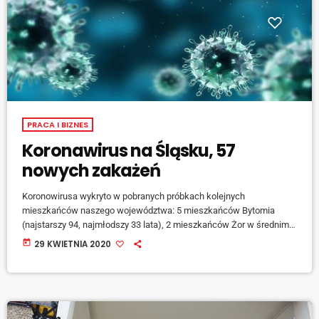
PRACA I BIZNES
Koronawirus na Śląsku, 57
nowych zakażeń
Koronowirusa wykryto w pobranych próbkach kolejnych
mieszkańców naszego województwa: 5 mieszkańców Bytomia
(najstarszy 94, najmłodszy 33 lata), 2 mieszkańców Żor w średnim
wieku, młodej mieszkanki Skoczowa, 18 mieszkańców Rybnika
today
29 KWIETNIA 2020
(najmłodszy 2 lata, najstarszy 74), 6 mieszkańców powiatu
rybnickiego (najmłodszy 25 lat, najstarszy 49), 9 mieszkańców
Katowic (najmłodszy 7 lat, najstarszy 67), 2 mieszkańców Tychów
(mężczyźni: młody i w sile wieku), 3 mieszkańców Zabrza (2
młodych mężczyzn i kobieta w sile […]