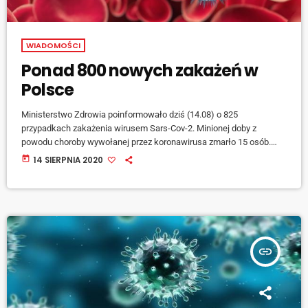
WIADOMOŚCI
Ponad 800 nowych zakażeń w
Polsce
Ministerstwo Zdrowia poinformowało dziś (14.08) o 825
przypadkach zakażenia wirusem Sars-Cov-2. Minionej doby z
powodu choroby wywołanej przez koronawirusa zmarło 15 osób.
Jedna osoba zmarła w Raciborzu, to 69-letnia kobieta. Najwięcej
today
14 SIERPNIA 2020
zachorowań - 184 odnotowano w Małopolsce. Na Śląsku
zakażonych zostało 160, a na Opolszczyźnie 31 osób.
insert_link