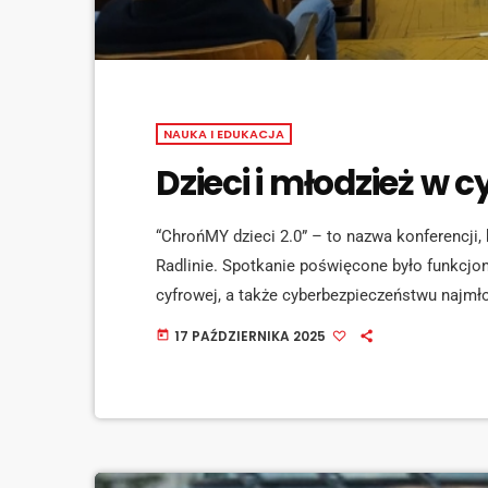
NAUKA I EDUKACJA
Dzieci i młodzież w 
“ChrońMY dzieci 2.0” – to nazwa konferencji,
Radlinie. Spotkanie poświęcone było funkcjon
cyfrowej, a także cyberbezpieczeństwu najm
Wydziału Edukacji i Spraw Społecznych Urzęd
17 PAŹDZIERNIKA 2025
today
konferencji był prof. Jakub Andrzejczak, specj