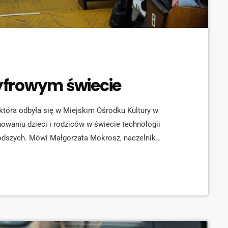
cyfrowym świecie
 która odbyła się w Miejskim Ośrodku Kultury w
owaniu dzieci i rodziców w świecie technologii
łodszych. Mówi Małgorzata Mokrosz, naczelnik
u Miasta w Radlinie: Gościem specjalnym
alizujący się w edukacji […]