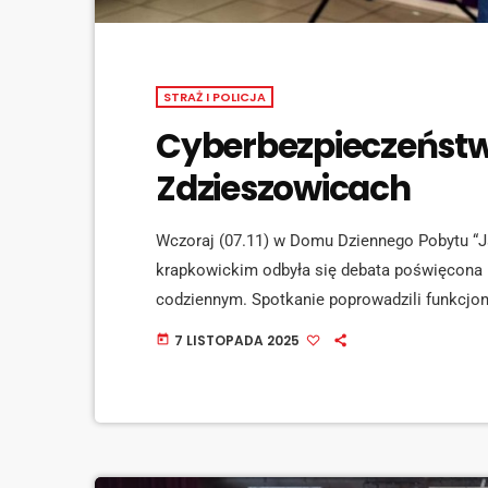
STRAŻ I POLICJA
Cyberbezpieczeństw
Zdzieszowicach
Wczoraj (07.11) w Domu Dziennego Pobytu “J
krapkowickim odbyła się debata poświęcona b
codziennym. Spotkanie poprowadzili funkcjo
Krapkowicach i Komisariatu Policji w Zdzies
7 LISTOPADA 2025
today
Banku Polskiego SA w Krapkowicach Beata Gą