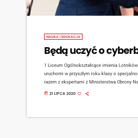
NAUKA I EDUKACJA
Będą uczyć o cyber
1 Liceum Ogólnokształcące imienia Lotników 
uruchomi w przyszłym roku klasy o specjaln
razem z ekspertami z Ministerstwa Obrony N
kryptografii, algorytmice i bezpieczeństwu da
21 LIPCA 2020
today
funkcjonariuszy Wojsk Obrony Cyberprzestrze