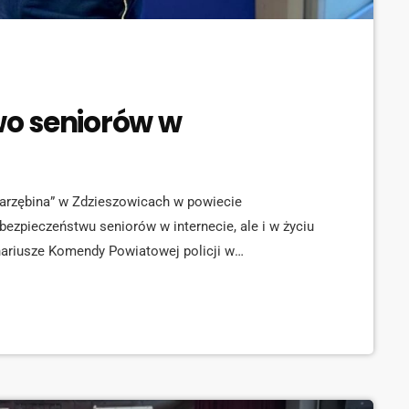
o seniorów w
arzębina” w Zdzieszowicach w powiecie
ezpieczeństwu seniorów w internecie, ale i w życiu
nariusze Komendy Powiatowej policji w
zowicach. Gośćmi specjalnymi były dyrektor oddziału
dek oraz dyrektor oddziału Banku Polskiego […]