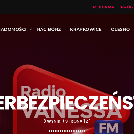
REKLAMA
PROG
IADOMOŚCI
RACIBÓRZ
KRAPKOWICE
OLESNO
ERBEZPIECZEŃ
3 WYNIKI / STRONA 1 Z 1