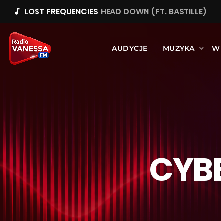
LOST FREQUENCIES
HEAD DOWN (FT. BASTILLE)
music_note
AUDYCJE
MUZYKA
W
CYB