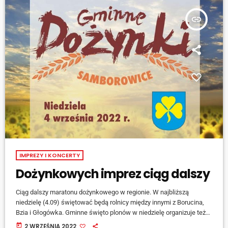
insert_link
IMPREZY I KONCERTY
Dożynkowych imprez ciąg dalszy
Ciąg dalszy maratonu dożynkowego w regionie. W najbliższą
niedzielę (4.09) świętować będą rolnicy między innymi z Borucina,
Bzia i Głogówka. Gminne święto plonów w niedzielę organizuje też
sołectwo w Samborowicach - szczegóły zdradza wójt Pietrowic
today
2 WRZEŚNIA 2022