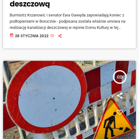
deszczową
Burmistrz Krzanowic i senator Ewa Gawęda zapowiadają koniec z
podtopieniami w Borucinie - podpisana została właśnie umowa na
realizację kanalizacji deszczowej w rejonie Domu Kultury w tej
miejscowości. Wartość zadania to blisko 3 miliony złotych, 80% tej
today
26 STYCZNIA 2022
kwoty pochodzić będzie z dofinansowania z rządowych środków w
ramach Polskiego Ładu, a gmina zapowiada, że zakończenie
inwestycji zaplanowano na wrzesień tego roku.
insert_link