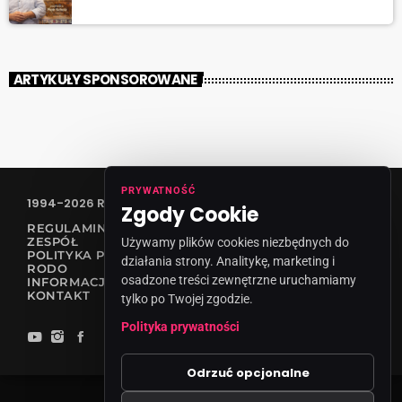
ARTYKUŁY SPONSOROWANE
PRYWATNOŚĆ
1994-2026 RADIO VANESSA SPÓŁKA Z O.O
Zgody Cookie
REGULAMIN KONKURSÓW
ZESPÓŁ
Używamy plików cookies niezbędnych do
POLITYKA PRYWATNOŚCI
działania strony. Analitykę, marketing i
RODO
osadzone treści zewnętrzne uruchamiamy
INFORMACJA O NADAWCY
KONTAKT
tylko po Twojej zgodzie.
Polityka prywatności
Odrzuć opcjonalne