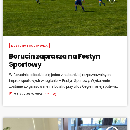
KULTURA I ROZRYWKA
Borucin zaprasza na Festyn
Sportowy
W Borucinie odbędzie się jedna z najbardziej rozpoznawalnych
imprez sportowych w regionie – Festyn Sportowy. Wydarzenie
zostanie zorganizowane na boisku przy ulicy Cegielnianej i potrwa
trzy dni. Rozpoczęcie zaplanowano na 4 czerwca o godzinie 14.00.
today
2 CZERWCA 2026
Tego dnia odbędzie się mecz w ramach 28. kolejki raciborskiej A
klasy, w którym zmierzą się zawodnicy z Borucina i […]