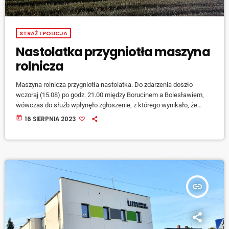
STRAŻ I POLICJA
Nastolatka przygniotła maszyna
rolnicza
Maszyna rolnicza przygniotła nastolatka. Do zdarzenia doszło
wczoraj (15.08) po godz. 21.00 między Borucinem a Bolesławiem,
wówczas do służb wpłynęło zgłoszenie, z którego wynikało, że
ładowarka typu Manitou przewróciła się na 17-latka. Na miejsce
today
16 SIERPNIA 2023
zadysponowano strażaków z Komendy Powiatowej Państwowej
Straży Pożarnej w Raciborzu. Nastolatek wyszedł spod maszyny o
własnych siłach jeszcze przed przybyciem służb. Poszkodowany z
urazem głowy trafił do szpitala.
insert_link