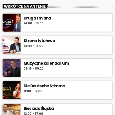
zacznij z nami każdy dzień!
WKRÓTCE NA ANTENIE
„Od świtu do południa” – poranny program Radia Vanessa od
Druga zmiana
poniedziałku do soboty w godz. 6:00–12:00. Jakub Koniński
14:00 - 18:00
serwuje lokalne informacje, pogodę, przegląd wydarzeń i
najlepszą muzykę, która towarzyszy od pierwszych chwil dnia aż
do południa.
Strona tytułowa
14:45 - 15:00
Muzyczne kalendarium
09:15 - 09:20
Die Deutsche Stimme
11:00 - 12:00
Biesiada Śląska
12:00 - 17:00