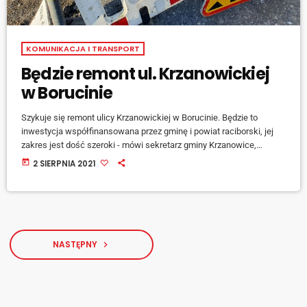
KOMUNIKACJA I TRANSPORT
Będzie remont ul. Krzanowickiej
w Borucinie
Szykuje się remont ulicy Krzanowickiej w Borucinie. Będzie to
inwestycja współfinansowana przez gminę i powiat raciborski, jej
zakres jest dość szeroki - mówi sekretarz gminy Krzanowice,
Joanna Tkocz. [jwplayer mediaid="122375"] Koszt wszystkich prac
today
2 SIERPNIA 2021
to koło 1,7 mln złotych, ponad 55 procent tej kwoty stanowić będzie
dofinansowanie z Funduszu Dróg Samorządowych, gmina i powiat
dorzucą po 380 tysięcy złotych.
NASTĘPNY
navigate_next