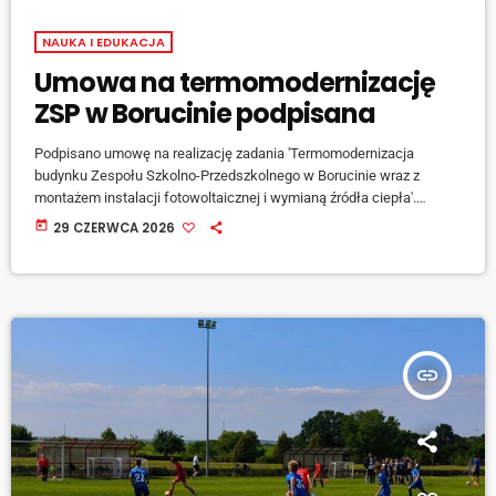
NAUKA I EDUKACJA
Umowa na termomodernizację
ZSP w Borucinie podpisana
Podpisano umowę na realizację zadania 'Termomodernizacja
budynku Zespołu Szkolno-Przedszkolnego w Borucinie wraz z
montażem instalacji fotowoltaicznej i wymianą źródła ciepła'.
Inwestycja obejmie kompleksowe ocieplenie budynku, wymianę
today
29 CZERWCA 2026
stolarki okiennej i drzwiowej. Zostanie zmodernizowany dach
budynku, gdzie zainstalowana będzie instalacja fotowoltaiczna.
Modernizacji ulegnie także instalacja centralnego ogrzewania gdzie
wymienione zostanie źródło ciepła. Powstanie nowa sieć
kanalizacyjno-wodociągowa wraz z instalacją gazową i hydrantową.
Na zewnątrz budynku wykonawca zainstaluje nowe schody, które
insert_link
będą elementem […]