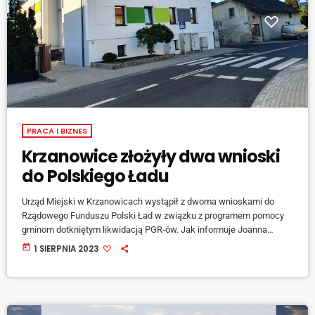
PRACA I BIZNES
Krzanowice złożyły dwa wnioski
do Polskiego Ładu
Urząd Miejski w Krzanowicach wystąpił z dwoma wnioskami do
Rządowego Funduszu Polski Ład w związku z programem pomocy
gminom dotkniętym likwidacją PGR-ów. Jak informuje Joanna
Tkocz, sekretarz gminy Krzanowice, pierwszy projekt dotyczy
today
1 SIERPNIA 2023
przebudowy budynku sanitarno-szatniowego przy boisku w
Borucinie. Przewidywana wartość tej inwestycji to 880 tys. zł, w tym
udział gminy w wysokości 2 procent: [jwplayer mediaid="142917"]
Wartość drugiego wniosku złożonego przez gminę to 1,6 mln zł:
[jwplayer mediaid="142918"] Jeśli […]