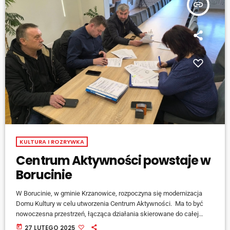
insert_link
KULTURA I ROZRYWKA
Centrum Aktywności powstaje w
Borucinie
W Borucinie, w gminie Krzanowice, rozpoczyna się modernizacja
Domu Kultury w celu utworzenia Centrum Aktywności. Ma to być
nowoczesna przestrzeń, łącząca działania skierowane do całej
społeczności oraz sprzyjające integracji społecznej i aktywizacji
today
27 LUTEGO 2025