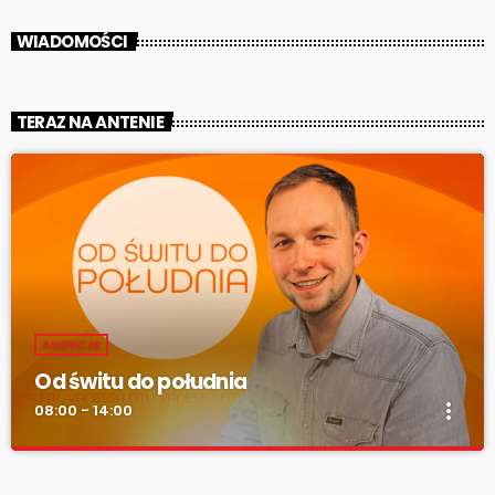
WIADOMOŚCI
TERAZ NA ANTENIE
AUDYCJE
Od świtu do południa
more_vert
08:00 - 14:00
Od świtu do południa
close