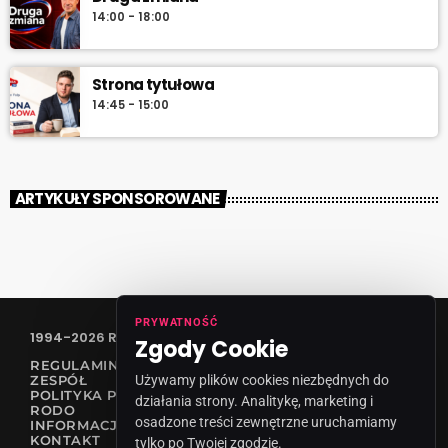
14:00 - 18:00
Strona tytułowa
14:45 - 15:00
ARTYKUŁY SPONSOROWANE
PRYWATNOŚĆ
1994-2026 RADIO VANESSA SPÓŁKA Z O.O
Zgody Cookie
REGULAMIN KONKURSÓW
ZESPÓŁ
Używamy plików cookies niezbędnych do
POLITYKA PRYWATNOŚCI
działania strony. Analitykę, marketing i
RODO
osadzone treści zewnętrzne uruchamiamy
INFORMACJA O NADAWCY
KONTAKT
tylko po Twojej zgodzie.