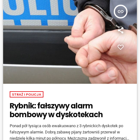
insert_link
STRAŻ I POLICJA
Rybnik: fałszywy alarm
bombowy w dyskotekach
Ponad pół tysiąca osób ewakuowano z 3 rybnickich dyskotek po
fałszywym alarmie. Dobrą zabawę pijany żartowniś przerwał w
niedzielę kilka minut po północy. Mężczyzna zadzwonił z informacją,