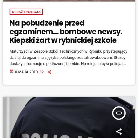
STRAŻ I POLICJA
Na pobudzenie przed
egzaminem… bombowe newsy.
Kiepski żart w rybnickiej szkole
Maturzyści w Zespole Szkół Technicznych w Rybniku przystępujący
dzisiaj do egzaminu z języka polskiego zostali ewakuowani. Służby
dostały informację o podłożonej bombie. Na miejscu była policja i
nieetatowy zespół do rozpoznania minersko-pirotechnicznego, który
today
6 MAJA 2019
szukał ładunku wybuchowego. Alarm okazał się fałszywy. Egzamin
rozpoczął się z opóźnieniem. fot. rybnik.com.pl
insert_link