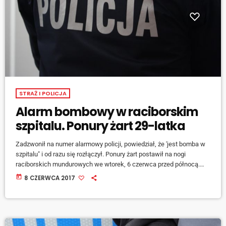
STRAŻ I POLICJA
Alarm bombowy w raciborskim
szpitalu. Ponury żart 29-latka
Zadzwonił na numer alarmowy policji, powiedział, że 'jest bomba w
szpitalu" i od razu się rozłączył. Ponury żart postawił na nogi
raciborskich mundurowych we wtorek, 6 czerwca przed północą.
Chodziło o szpital rejonowy w Raciborzu. Po sprawdzeniu budynków
today
8 CZERWCA 2017
przez policyjnych pirotechników okazało się, że żadnej bomby nie
było. Bardzo szybko kryminalni ustalili, że związek z tym zdarzeniem
może mieć 29-letni mieszkaniec Raciborza. Kilka godzin później
został zatrzymany i trafił do […]