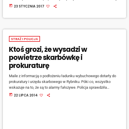
że w lokalach może być bomba. Jeszcze podczas trwania akcji
today
23 STYCZNIA 2017
policjanci z komendy w Boguszowicach zatrzymali
odpowiedzialnego za ten kosztowny żart. - Ten mężczyzna był
nietrzeźwy. W tej chwili znajduje się w policyjnym areszcie. Gdy
wytrzeźwieje będziemy mogli przeprowadzić z nim dalsze czynności
[…]
STRAŻ I POLICJA
Ktoś grozi, że wysadzi w
powietrze skarbówkę i
prokuraturę
Maile z informacją o podłożeniu ładunku wybuchowego dotarły do
prokuratury i urzędu skarbowego w Rybniku. Póki co, wszystko
wskazuje na to, że są to alarmy fałszywe. Policja sprawdziła
pomieszczenia tych instytucji. Nie znaleziono bomby. - Nie podjęto
today
22 LIPCA 2014
decyzji o ewakuacji pracowników - przekazała nam przed chwilą
Aleksandra Nowara z tamtejszej komendy policji. Taką decyzję
podejmują kierownicy jednostek. Do wybuchu ma dojść w samo
południe. Podobne maile z pogróżkami rozesłano do […]