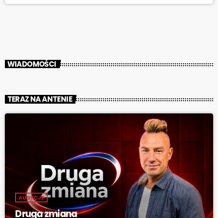
mediaid="72684"] Jubilatów zapytaliśmy o to, jaki jest ich przepis tak
długą, zgodną i owocną małżeńską współpracę: [jwplayer
mediaid="72685"] Zazwyczaj uroczystość Złotych Godów odbywa
się w Urzędzie Stanu Cywilnego, jednak ze […]
WIADOMOŚCI
TERAZ NA ANTENIE
AUDYCJE
Druga zmiana