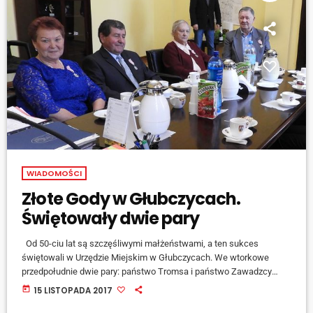
WIADOMOŚCI
Złote Gody w Głubczycach.
Świętowały dwie pary
Od 50-ciu lat są szczęśliwymi małżeństwami, a ten sukces
świętowali w Urzędzie Miejskim w Głubczycach. We wtorkowe
przedpołudnie dwie pary: państwo Tromsa i państwo Zawadzcy
przyjęli gratulacje od władz miasta za długoletnie pożycie
today
15 LISTOPADA 2017
małżeńskie. Mówi burmistrz Adam Krupa: [jwplayer