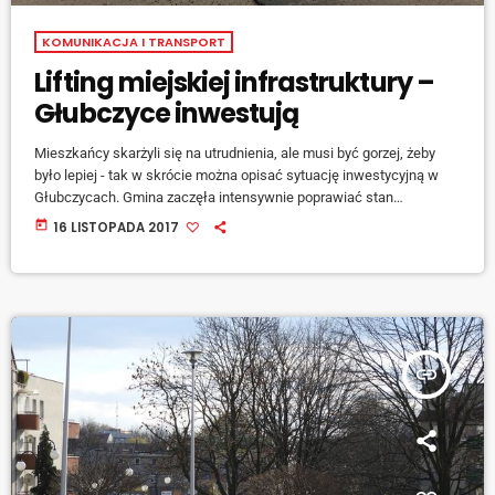
KOMUNIKACJA I TRANSPORT
Lifting miejskiej infrastruktury –
Głubczyce inwestują
Mieszkańcy skarżyli się na utrudnienia, ale musi być gorzej, żeby
było lepiej - tak w skrócie można opisać sytuację inwestycyjną w
Głubczycach. Gmina zaczęła intensywnie poprawiać stan
infrastruktury. Burmistrz Adam Krupa: [jwplayer mediaid="72753"]
today
16 LISTOPADA 2017
Generalny remont tej trasy kosztował 3,5 miliona złotych, w 50
procentach został dofinansowany z budżetu państwa, inwestycja
jest już zakończona: [jwplayer mediaid="72754"] To była tegoroczna
główna inwestycja gminy Głubczyce w tym roku. Kolejną ważną,
która zakończy się […]
insert_link