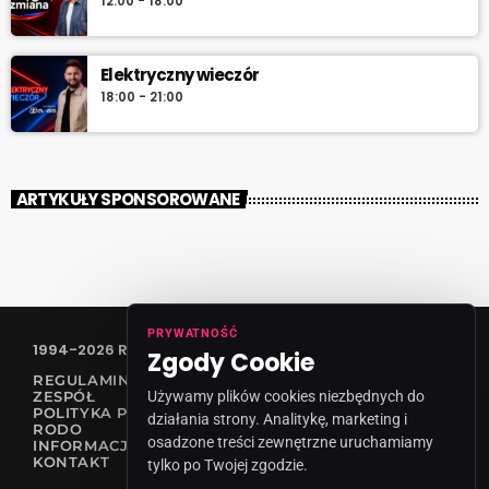
12:00 - 18:00
Elektryczny wieczór
18:00 - 21:00
ARTYKUŁY SPONSOROWANE
PRYWATNOŚĆ
1994-2026 RADIO VANESSA SPÓŁKA Z O.O
Zgody Cookie
REGULAMIN KONKURSÓW
Używamy plików cookies niezbędnych do
ZESPÓŁ
POLITYKA PRYWATNOŚCI
działania strony. Analitykę, marketing i
RODO
osadzone treści zewnętrzne uruchamiamy
INFORMACJA O NADAWCY
KONTAKT
tylko po Twojej zgodzie.