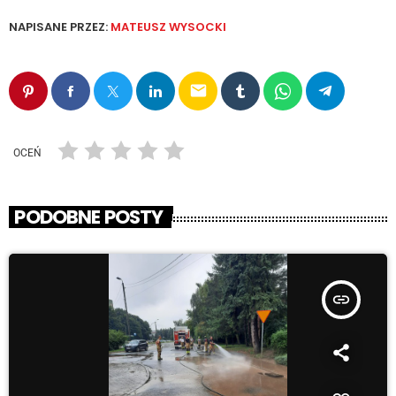
NAPISANE PRZEZ:
MATEUSZ WYSOCKI
email
OCEŃ
PODOBNE POSTY
insert_link