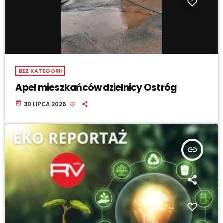
BEZ KATEGORII
Apel mieszkańców dzielnicy Ostróg
today
30 LIPCA 2026
insert_link