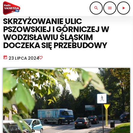
search
menu
play_arrow
BEZ KATEGORII
SKRZYŻOWANIE ULIC
PSZOWSKIEJ I GÓRNICZEJ W
WODZISŁAWIU ŚLĄSKIM
DOCZEKA SIĘ PRZEBUDOWY
today
23 LIPCA 2024