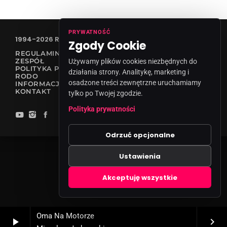
PRYWATNOŚĆ
1994-2026 RADIO VANESSA SPÓŁKA Z O.O
Zgody Cookie
REGULAMIN KONKURSÓW
ZESPÓŁ
Używamy plików cookies niezbędnych do
POLITYKA PRYWATNOŚCI
działania strony. Analitykę, marketing i
RODO
osadzone treści zewnętrzne uruchamiamy
INFORMACJA O NADAWCY
KONTAKT
tylko po Twojej zgodzie.
Polityka prywatności
Odrzuć opcjonalne
Ustawienia
Zgody cookies
Akceptuję wszystkie
Oma Na Motorze
play_arrow
keyboard_arrow_right