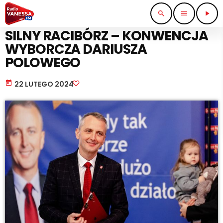
search
menu
play_arrow
PRACA I BIZNES
SILNY RACIBÓRZ – KONWENCJA
WYBORCZA DARIUSZA
POLOWEGO
today
22 LUTEGO 2024