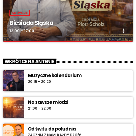
AUDYCJE
Biesiada Śląska
more_vert
12:00 - 17:00
Biesiada Śląska
close
„Biesiada Śląska” – w każdą niedzielę od 12:00 do 17:00. Piotr
WKRÓTCE NA ANTENIE
Scholz, muzyka biesiadna, rozmowy z gwiazdami, konkursy i
pozdrowienia na antenie.
Muzyczne kalendarium
20:15 - 20:20
Na zawsze młodzi
21:00 - 22:00
Od świtu do południa
ZACZNIJ Z NAMI KAŻDY DZIEŃ!