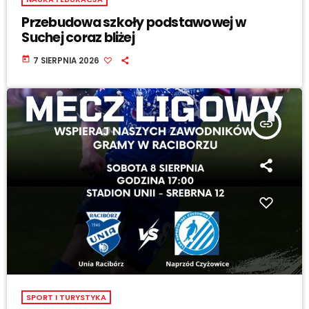
Przebudowa szkoły podstawowej w
Suchej coraz bliżej
today
7 SIERPNIA 2026
insert_link
SPORT I TURYSTYKA