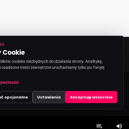
ŚĆ
 Cookie
ORMACJA O NADAWCY
KONTAKT
ików cookies niezbędnych do działania strony. Analitykę,
i osadzone treści zewnętrzne uruchamiamy tylko po Twojej
rywatności
uć opcjonalne
Ustawienia
Akceptuję wszystkie
volume_up
playlist_play