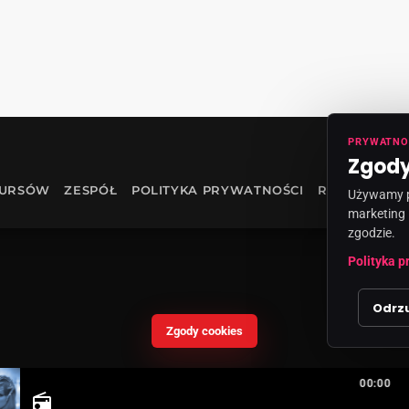
PRYWATNO
Zgody
KURSÓW
ZESPÓŁ
POLITYKA PRYWATNOŚCI
RODO
INF
Używamy pl
marketing 
zgodzie.
Polityka p
Odrz
Zgody cookies
00:00
radio