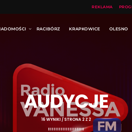
REKLAMA
PROG
IADOMOŚCI
RACIBÓRZ
KRAPKOWICE
OLESNO
AUDYCJE
16 WYNIKI / STRONA 2 Z 2