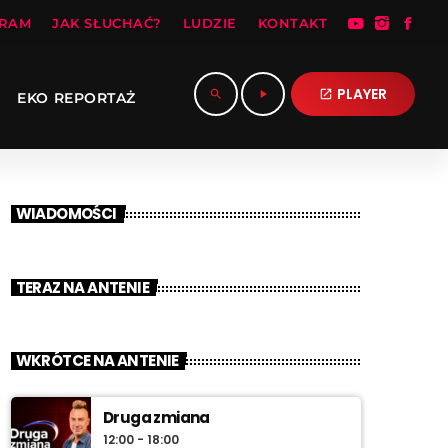
RAM
JAK SŁUCHAĆ?
LUDZIE
KONTAKT
PLAYER
search
play_arrow
open_in_new
EKO REPORTAŻ
WIADOMOŚCI
TERAZ NA ANTENIE
WKRÓTCE NA ANTENIE
Druga zmiana
12:00 - 18:00