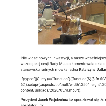
‘Nie widać nowych inwestycji, a nasze wcześniejsz
wczorajszej sesji Rady Miasta komentowała dział
stanowisku radnych mówiła radna
Katarzyna Dutki
if(typeof(jQuery)==”function”){(function($){$.fn.fitV
62′).setup({„aspectratio”:null,”width”:350,”height”:3
content/uploads/2026/05/d.mp3″});
Prezydent
Jacek Wojciechowicz
spodziewał się, że 
absolutorium: