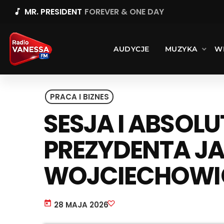
MR. PRESIDENT
FOREVER & ONE DAY
music_note
AUDYCJE
MUZYKA
W
PRACA I BIZNES
SESJA I ABSOL
PREZYDENTA J
WOJCIECHOWI
today
28 MAJA 2026