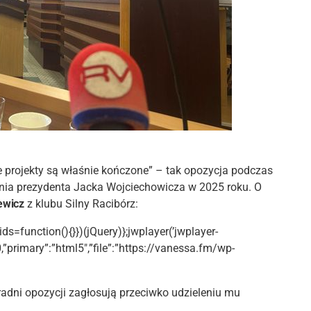
e projekty są właśnie kończone” – tak opozycja podczas
ania prezydenta Jacka Wojciechowicza w 2025 roku. O
ewicz
z klubu Silny Racibórz:
ids=function(){}})(jQuery)};jwplayer(’jwplayer-
0,”primary”:”html5″,”file”:”https://vanessa.fm/wp-
radni opozycji zagłosują przeciwko udzieleniu mu