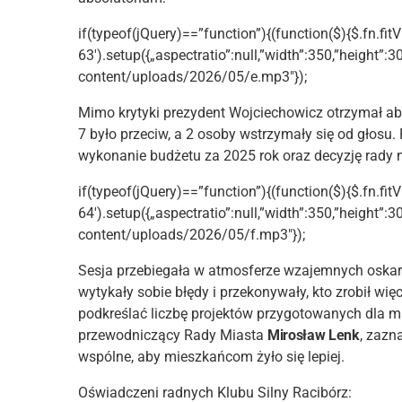
if(typeof(jQuery)==”function”){(function($){$.fn.fitV
63′).setup({„aspectratio”:null,”width”:350,”height”:3
content/uploads/2026/05/e.mp3″});
Mimo krytyki prezydent Wojciechowicz otrzymał ab
7 było przeciw, a 2 osoby wstrzymały się od głosu
wykonanie budżetu za 2025 rok oraz decyzję rady 
if(typeof(jQuery)==”function”){(function($){$.fn.fitV
64′).setup({„aspectratio”:null,”width”:350,”height”:3
content/uploads/2026/05/f.mp3″});
Sesja przebiegała w atmosferze wzajemnych oskar
wytykały sobie błędy i przekonywały, kto zrobił więc
podkreślać liczbę projektów przygotowanych dla m
przewodniczący Rady Miasta
Mirosław Lenk
, zazn
wspólne, aby mieszkańcom żyło się lepiej.
Oświadczeni radnych Klubu Silny Racibórz: