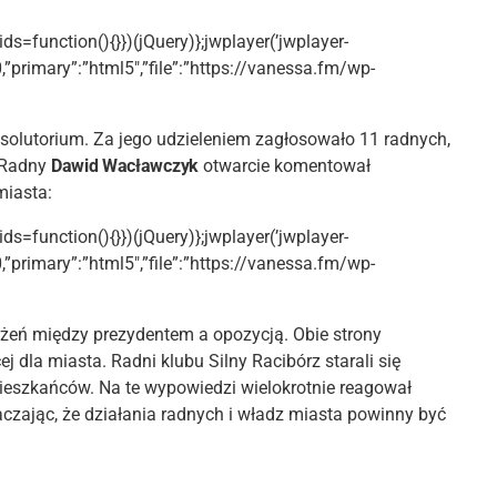
ids=function(){}})(jQuery)};jwplayer(’jwplayer-
0,”primary”:”html5″,”file”:”https://vanessa.fm/wp-
solutorium. Za jego udzieleniem zagłosowało 11 radnych,
. Radny
Dawid Wacławczyk
otwarcie komentował
miasta:
ids=function(){}})(jQuery)};jwplayer(’jwplayer-
0,”primary”:”html5″,”file”:”https://vanessa.fm/wp-
żeń między prezydentem a opozycją. Obie strony
ej dla miasta. Radni klubu Silny Racibórz starali się
ieszkańców. Na te wypowiedzi wielokrotnie reagował
aczając, że działania radnych i władz miasta powinny być