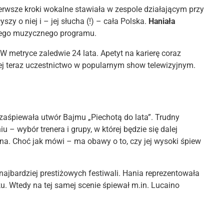
rwsze kroki wokalne stawiała w zespole działającym przy
y o niej i – jej słucha (!) – cała Polska.
Haniała
jnego muzycznego programu.
W metryce zaledwie 24 lata. Apetyt na karierę coraz
 jej teraz uczestnictwo w popularnym show telewizyjnym.
aśpiewała utwór Bajmu „Piechotą do lata”. Trudny
 – wybór trenera i grupy, w której będzie się dalej
na. Choć jak mówi – ma obawy o to, czy jej wysoki śpiew
ajbardziej prestiżowych festiwali. Hania reprezentowała
. Wtedy na tej samej scenie śpiewał m.in. Lucaino