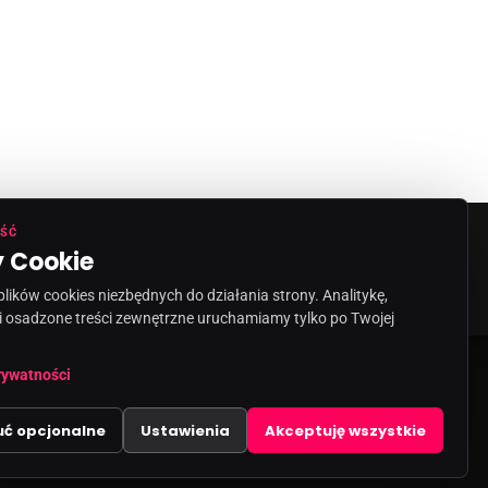
ŚĆ
 Cookie
ORMACJA O NADAWCY
KONTAKT
ików cookies niezbędnych do działania strony. Analitykę,
i osadzone treści zewnętrzne uruchamiamy tylko po Twojej
share
email
rywatności
uć opcjonalne
Ustawienia
Akceptuję wszystkie