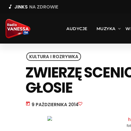
JINKS
NA ZDROWIE
music_note
AUDYCJE
MUZYKA
W
KULTURA I ROZRYWKA
ZWIERZĘ SCENI
GŁOSIE
today
9 PAŹDZIERNIKA 2014
fo