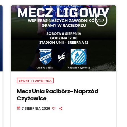
insert_link
SPORT I TURYSTYKA
Mecz Unia Racibórz- Naprzód
Czyżowice
7 SIERPNIA 2026
today