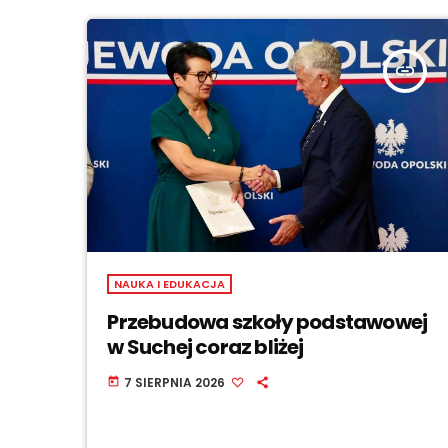
insert_link
NAUKA I EDUKACJA
Przebudowa szkoły podstawowej
w Suchej coraz bliżej
7 SIERPNIA 2026
today