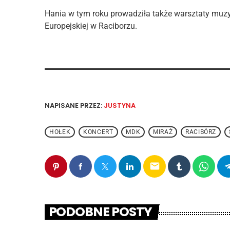
Hania w tym roku prowadziła także warsztaty muzy
Europejskiej w Raciborzu.
NAPISANE PRZEZ:
JUSTYNA
HOŁEK
KONCERT
MDK
MIRAŻ
RACIBÓRZ
email
PODOBNE POSTY