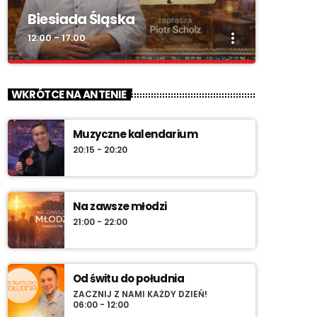
Biesiada Śląska
more_vert
12:00 - 17:00
close
Biesiada Śląska
WKRÓTCE NA ANTENIE
„Biesiada Śląska” – w każdą niedzielę od 12:00
do 17:00. Piotr Scholz, muzyka biesiadna,
Muzyczne kalendarium
rozmowy z gwiazdami, konkursy i
20:15 - 20:20
pozdrowienia na antenie.
Na zawsze młodzi
21:00 - 22:00
Od świtu do południa
ZACZNIJ Z NAMI KAŻDY DZIEŃ!
06:00 - 12:00