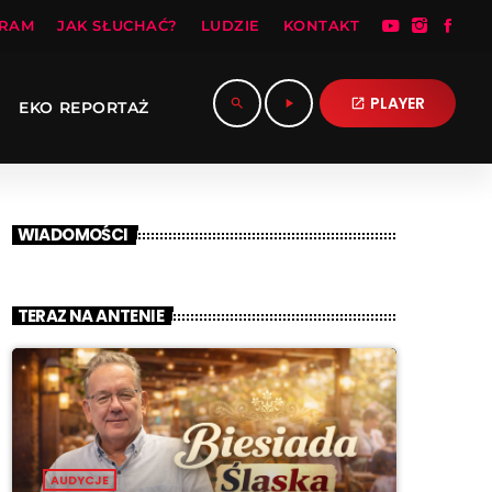
RAM
JAK SŁUCHAĆ?
LUDZIE
KONTAKT
PLAYER
search
play_arrow
open_in_new
EKO REPORTAŻ
WIADOMOŚCI
TERAZ NA ANTENIE
AUDYCJE