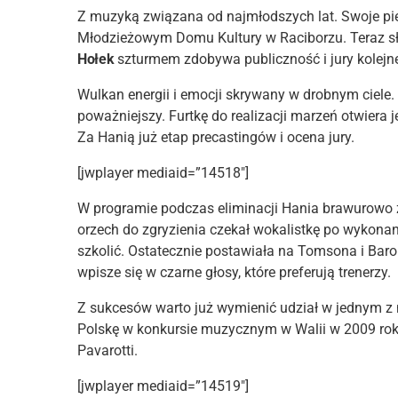
Z muzyką związana od najmłodszych lat. Swoje pie
Młodzieżowym Domu Kultury w Raciborzu. Teraz słysz
Hołek
szturmem zdobywa publiczność i jury kole
Wulkan energii i emocji skrywany w drobnym ciele. 
poważniejszy. Furtkę do realizacji marzeń otwiera
Za Hanią już etap precastingów i ocena jury.
[jwplayer mediaid=”14518″]
W programie podczas eliminacji Hania brawurowo z
orzech do zgryzienia czekał wokalistkę po wykonaniu
szkolić. Ostatecznie postawiała na Tomsona i Baro
wpisze się w czarne głosy, które preferują trenerzy.
Z sukcesów warto już wymienić udział w jednym z n
Polskę w konkursie muzycznym w Walii w 2009 roku
Pavarotti.
[jwplayer mediaid=”14519″]