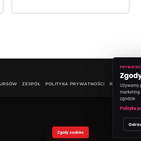
PRYWATNO
Zgody
KURSÓW
ZESPÓŁ
POLITYKA PRYWATNOŚCI
RODO
INF
Używamy pl
marketing 
zgodzie.
Polityka p
Odrz
Zgody cookies