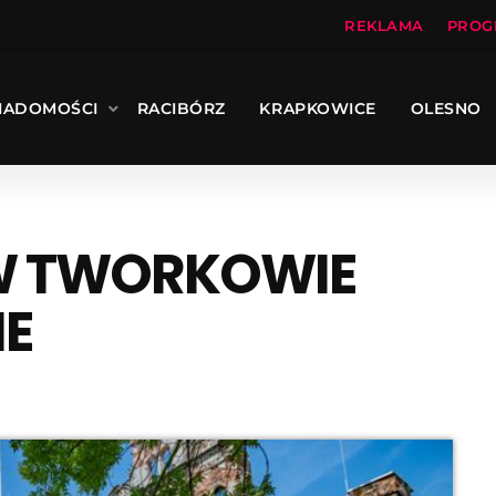
REKLAMA
PROG
IADOMOŚCI
RACIBÓRZ
KRAPKOWICE
OLESNO
W TWORKOWIE
NE