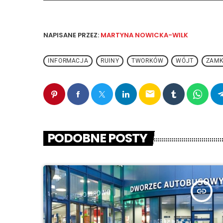
NAPISANE PRZEZ:
MARTYNA NOWICKA-WILK
INFORMACJA
RUINY
TWORKÓW
WÓJT
ZAM
email
PODOBNE POSTY
insert_link