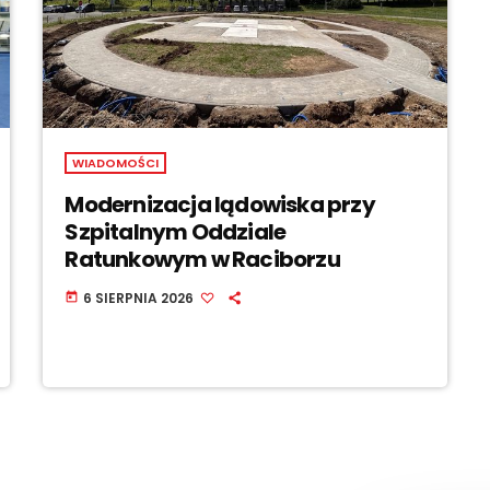
WIADOMOŚCI
Modernizacja lądowiska przy
Szpitalnym Oddziale
Ratunkowym w Raciborzu
6 SIERPNIA 2026
today