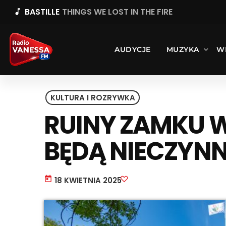
BASTILLE
THINGS WE LOST IN THE FIRE
music_note
AUDYCJE
MUZYKA
W
KULTURA I ROZRYWKA
RUINY ZAMKU 
BĘDĄ NIECZYN
today
18 KWIETNIA 2025