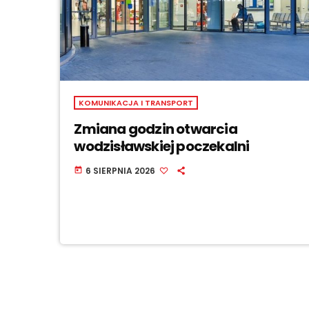
KOMUNIKACJA I TRANSPORT
Zmiana godzin otwarcia
wodzisławskiej poczekalni
6 SIERPNIA 2026
today