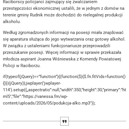
Raciborscy policjanci zajmujący się zwalczaniem
przestępczości ekonomicznej ustalili, że w jednym z domów na
terenie gminy Rudnik może dochodzić do nielegalnej produkcji
alkoholu.
Według zgromadzonych informacji na posesji miała znajdować
się aparatura służąca do jego wytwarzania oraz gotowy alkohol.
W związku z ustaleniami funkcjonariusze przeprowadzili
przeszukanie posesji. Więcej informacji w sprawie przekazała
młodsza aspirant Joanna Wiśniewska z Komendy Powiatowej
Policji w Raciborzu.
if(typeof(jQuery)==”function”){(function($){$.fn.fitVids=function()
{}})(jQuery)};jwplayer(’jwplayer-
114′).setup({„aspectratio”:null,”width”:350,”height”:30,”primary”:”ht
ml5″,”file”:”https://vanessa.fm/wp-
content/uploads/2026/05/podukcja-alko.mp3″});