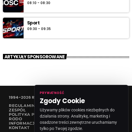
08:10 - 08:30
Sport
09:30 - 09:35
ARTYKUŁY SPONSOROWANE
PRYWATNOŚĆ
1994-2026 RADIO VANESSA SPÓŁKA Z O.O
Zgody Cookie
REGULAMIN KONKURSÓW
ZESPÓŁ
Używamy plików cookies niezbędnych do
POLITYKA PRYWATNOŚCI
działania strony. Analitykę, marketing i
RODO
osadzone treści zewnętrzne uruchamiamy
INFORMACJA O NADAWCY
KONTAKT
tylko po Twojej zgodzie.