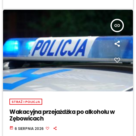
insert_link
STRAŻ I POLICJA
Wakacyjna przejażdżka po alkoholu w
Zębowicach
today
6 SIERPNIA 2026