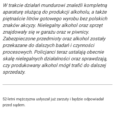
W
trakcie
działań
mundurowi
znaleźli
kompletną
aparaturę
służącą
do
produkcji
alkoholu,
a
także
piętnaście
litrów
gotowego
wyrobu
bez
polskich
znaków
akcyzy.
Nielegalny
alkohol
oraz
sprzęt
znajdowały
się
w
garażu
oraz
w
piwnicy.
Zabezpieczone
przedmioty
oraz
alkohol
zostały
przekazane
do
dalszych
badań
i
czynności
procesowych.
Policjanci
teraz
ustalają
obecnie
skalę
nielegalnych
działalności
oraz
sprawdzają,
czy
produkowany
alkohol
mógł
trafić
do
dalszej
sprzedaży.
52-letni mężczyzna usłyszał już zarzuty i będzie odpowiadał
przed sądem.