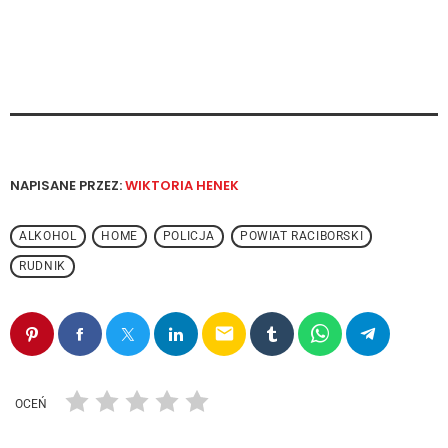
NAPISANE PRZEZ:
WIKTORIA HENEK
ALKOHOL
HOME
POLICJA
POWIAT RACIBORSKI
RUDNIK
email
OCEŃ