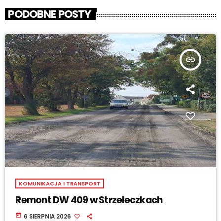
PODOBNE POSTY
insert_link
KOMUNIKACJA I TRANSPORT
Remont DW 409 w Strzeleczkach
today
6 SIERPNIA 2026