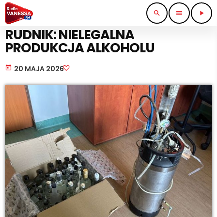
search
menu
play_arrow
STRAŻ I POLICJA
RUDNIK: NIELEGALNA
PRODUKCJA ALKOHOLU
today
20 MAJA 2026