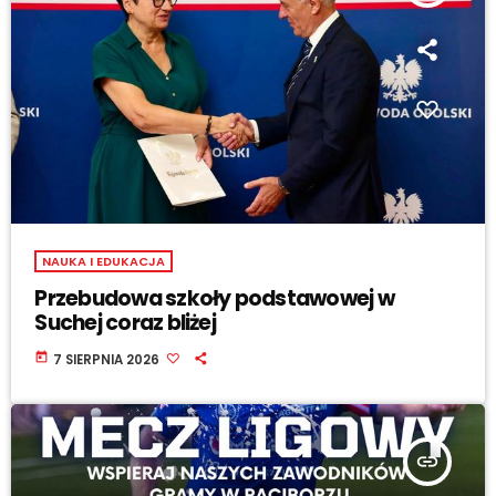
NAUKA I EDUKACJA
Przebudowa szkoły podstawowej w
Suchej coraz bliżej
today
7 SIERPNIA 2026
insert_link