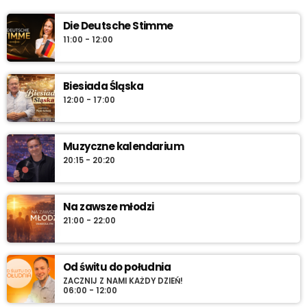
pon.–sob. 7:45 i 12:45, w niedzielę 7:45 + dłuższa wersja po
Die Deutsche Stimme
10:00. Włącz i sprawdź „co dziś gra historia”.
11:00 - 12:00
Biesiada Śląska
12:00 - 17:00
Muzyczne kalendarium
20:15 - 20:20
Na zawsze młodzi
21:00 - 22:00
Od świtu do południa
ZACZNIJ Z NAMI KAŻDY DZIEŃ!
06:00 - 12:00