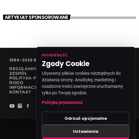
ARTYKUŁY SPONSOROWANE
PRYWATNOŚĆ
1994-2026 RADIO VANESSA SPÓŁKA Z O.O
Zgody Cookie
REGULAMIN KONKURSÓW
Używamy plików cookies niezbędnych do
ZESPÓŁ
POLITYKA PRYWATNOŚCI
działania strony. Analitykę, marketing i
RODO
osadzone treści zewnętrzne uruchamiamy
INFORMACJA O NADAWCY
KONTAKT
tylko po Twojej zgodzie.
Polityka prywatności
Odrzuć opcjonalne
Ustawienia
Zgody cookies