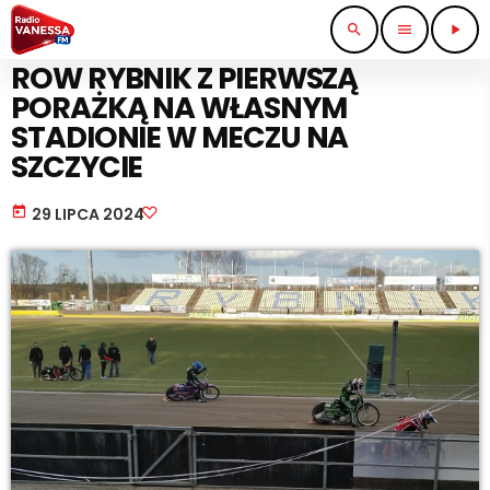
search
menu
play_arrow
SPORT I TURYSTYKA
ROW RYBNIK Z PIERWSZĄ
PORAŻKĄ NA WŁASNYM
STADIONIE W MECZU NA
SZCZYCIE
today
29 LIPCA 2024