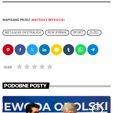
NAPISANE PRZEZ:
MATEUSZ WYSOCKI
METALKAS EKSTRALIGA
ROW RYBNIK
SPORT
ŻUŻEL
email
OCEŃ
PODOBNE POSTY
insert_link