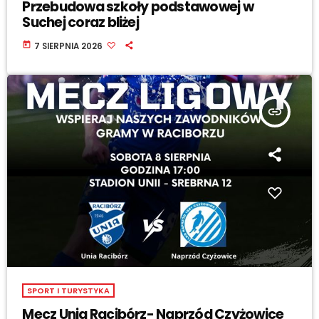
Przebudowa szkoły podstawowej w
Suchej coraz bliżej
today
7 SIERPNIA 2026
insert_link
SPORT I TURYSTYKA
Mecz Unia Racibórz- Naprzód Czyżowice