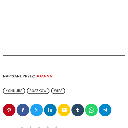
NAPISANE PRZEZ:
JOANNA
KONKURS
ROSZKÓW
WIEŚ
email