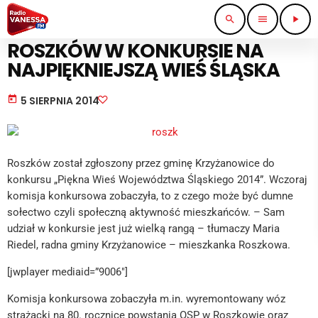
search
menu
play_arrow
KULTURA I ROZRYWKA
ROSZKÓW W KONKURSIE NA
NAJPIĘKNIEJSZĄ WIEŚ ŚLĄSKA
today
5 SIERPNIA 2014
Roszków został zgłoszony przez gminę Krzyżanowice do
konkursu „Piękna Wieś Województwa Śląskiego 2014”. Wczoraj
komisja konkursowa zobaczyła, to z czego może być dumne
sołectwo czyli społeczną aktywność mieszkańców. – Sam
udział w konkursie jest już wielką rangą – tłumaczy Maria
Riedel, radna gminy Krzyżanowice – mieszkanka Roszkowa.
[jwplayer mediaid=”9006″]
Komisja konkursowa zobaczyła m.in. wyremontowany wóz
strażacki na 80. rocznicę powstania OSP w Roszkowie oraz