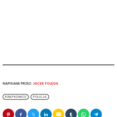
NAPISANE PRZEZ:
JACEK FOLĘGA
KRAPKOWICE
POLICJA
email