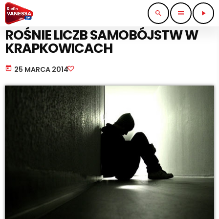
search
menu
play_arrow
STRAŻ I POLICJA
ROŚNIE LICZB SAMOBÓJSTW W
KRAPKOWICACH
today
25 MARCA 2014