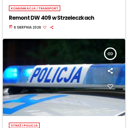
KOMUNIKACJA I TRANSPORT
Remont DW 409 w Strzeleczkach
today
6 SIERPNIA 2026
insert_link
STRAŻ I POLICJA