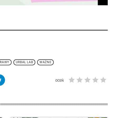
PRAWY
URBAL LAB
WAŻNE
OCEŃ