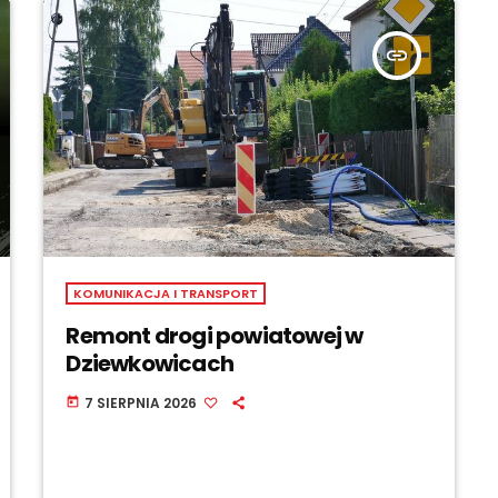
insert_link
KOMUNIKACJA I TRANSPORT
Remont drogi powiatowej w
Dziewkowicach
7 SIERPNIA 2026
today