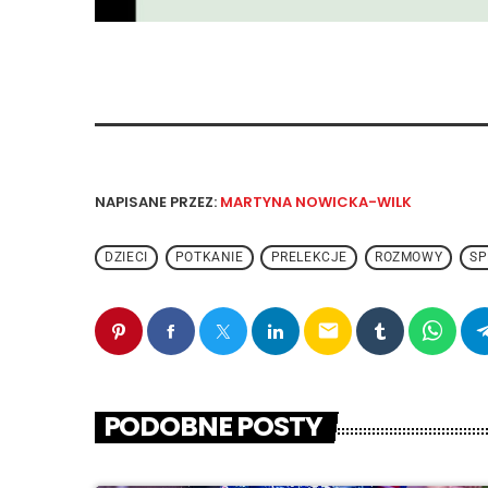
NAPISANE PRZEZ:
MARTYNA NOWICKA-WILK
DZIECI
POTKANIE
PRELEKCJE
ROZMOWY
S
email
PODOBNE POSTY