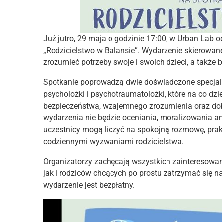
Już jutro, 29 maja o godzinie 17:00, w
Urban Lab
od
„Rodzicielstwo w Balansie”. Wydarzenie skierowane 
zrozumieć potrzeby swoje i swoich dzieci, a także 
Spotkanie poprowadzą dwie doświadczone specjali
psycholożki i psychotraumatolożki, które na co dz
bezpieczeństwa, wzajemnego zrozumienia oraz dobr
wydarzenia nie będzie oceniania, moralizowania an
uczestnicy mogą liczyć na spokojną rozmowę, prakt
codziennymi wyzwaniami rodzicielstwa.
Organizatorzy zachęcają wszystkich zainteresowan
jak i rodziców chcących po prostu zatrzymać się na 
wydarzenie jest bezpłatny.