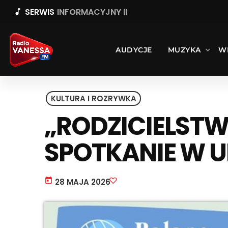
SERWIS
INFORMACYJNY II
music_note
AUDYCJE
MUZYKA
W
KULTURA I ROZRYWKA
„RODZICIELSTW
SPOTKANIE W U
today
28 MAJA 2026