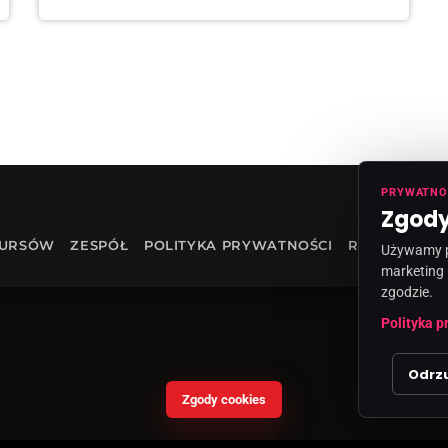
PRYWATNO
Zgody
KURSÓW
ZESPÓŁ
POLITYKA PRYWATNOŚCI
RODO
INF
Używamy pl
marketing 
zgodzie.
Polityka p
Odrz
Zgody cookies