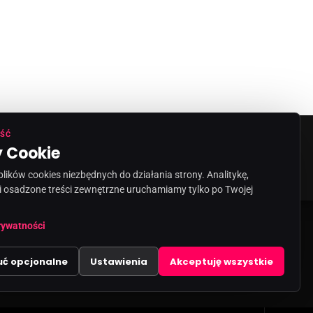
ŚĆ
 Cookie
ORMACJA O NADAWCY
KONTAKT
ików cookies niezbędnych do działania strony. Analitykę,
i osadzone treści zewnętrzne uruchamiamy tylko po Twojej
share
email
rywatności
uć opcjonalne
Ustawienia
Akceptuję wszystkie