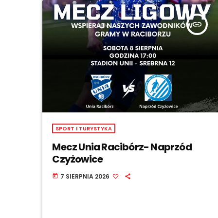
insert_link
SPORT I TURYSTYKA
Mecz Unia Racibórz- Naprzód
Czyżowice
7 SIERPNIA 2026
today