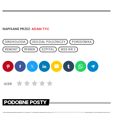
NAPISANE PRZEZ:
ADAM TYC
GINEKOLOGIA
ODDZIAŁ POŁOŻNICZY
PORODÓWKA
REMONT
RYBNIK
SZPITAL
WSS NR 3
email
OCEŃ
PODOBNE POSTY