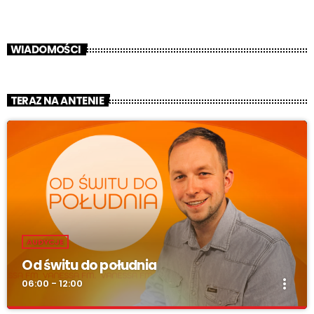
WIADOMOŚCI
TERAZ NA ANTENIE
AUDYCJE
Od świtu do południa
more_vert
06:00 - 12:00