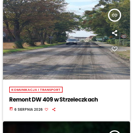
insert_link
KOMUNIKACJA I TRANSPORT
Remont DW 409 w Strzeleczkach
today
6 SIERPNIA 2026