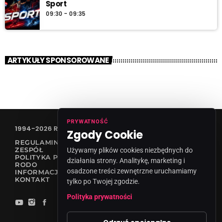
Sport
09:30 - 09:35
ARTYKUŁY SPONSOROWANE
PRYWATNOŚĆ
1994-2026 RADIO VANESSA SPÓŁKA Z O.O
Zgody Cookie
REGULAMIN KONKURSÓW
ZESPÓŁ
Używamy plików cookies niezbędnych do
POLITYKA PRYWATNOŚCI
działania strony. Analitykę, marketing i
RODO
osadzone treści zewnętrzne uruchamiamy
INFORMACJA O NADAWCY
KONTAKT
tylko po Twojej zgodzie.
Polityka prywatności