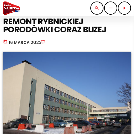
search
menu
play_arrow
WIADOMOŚCI
REMONT RYBNICKIEJ
PORODÓWKI CORAZ BLIZEJ
today
16 MARCA 2023