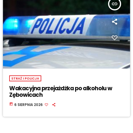
insert_link
STRAŻ I POLICJA
Wakacyjna przejażdżka po alkoholu w
Zębowicach
today
6 SIERPNIA 2026