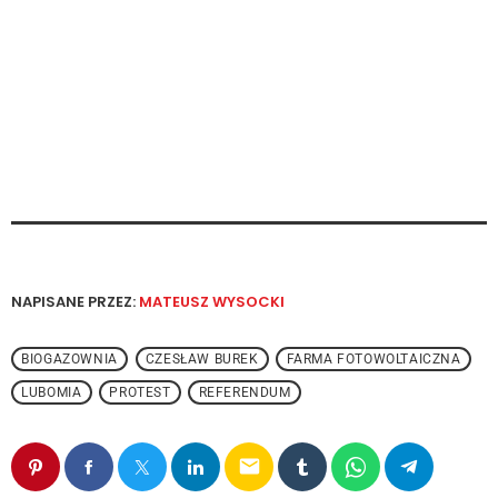
NAPISANE PRZEZ:
MATEUSZ WYSOCKI
BIOGAZOWNIA
CZESŁAW BUREK
FARMA FOTOWOLTAICZNA
LUBOMIA
PROTEST
REFERENDUM
email