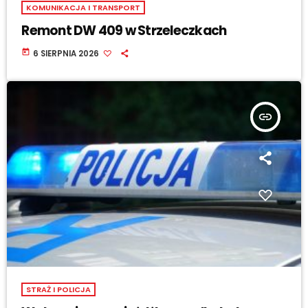
KOMUNIKACJA I TRANSPORT
Remont DW 409 w Strzeleczkach
today
6 SIERPNIA 2026
insert_link
STRAŻ I POLICJA