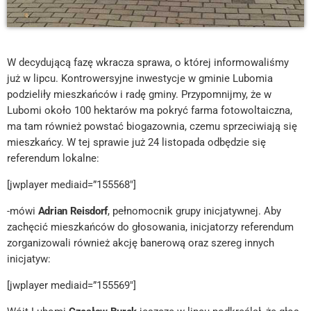
W decydującą fazę wkracza sprawa, o której informowaliśmy
już w lipcu. Kontrowersyjne inwestycje w gminie Lubomia
podzieliły mieszkańców i radę gminy. Przypomnijmy, że w
Lubomi około 100 hektarów ma pokryć farma fotowoltaiczna,
ma tam również powstać biogazownia, czemu sprzeciwiają się
mieszkańcy. W tej sprawie już 24 listopada odbędzie się
referendum lokalne:
[jwplayer mediaid=”155568″]
-mówi
Adrian Reisdorf
, pełnomocnik grupy inicjatywnej. Aby
zachęcić mieszkańców do głosowania, inicjatorzy referendum
zorganizowali również akcję banerową oraz szereg innych
inicjatyw:
[jwplayer mediaid=”155569″]