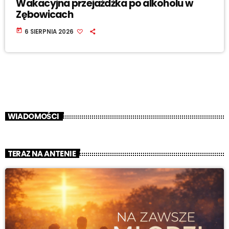
Wakacyjna przejażdżka po alkoholu w
Zębowicach
today
6 SIERPNIA 2026
WIADOMOŚCI
TERAZ NA ANTENIE