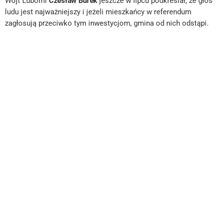
Wójt Lubomi
Czesław Burek
jeszcze w lipcu podkreślał, że głos
ludu jest najważniejszy i jeżeli mieszkańcy w referendum
zagłosują przeciwko tym inwestycjom, gmina od nich odstąpi.