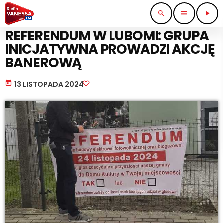
search
menu
play_arrow
PRACA I BIZNES
REFERENDUM W LUBOMI: GRUPA
INICJATYWNA PROWADZI AKCJĘ
BANEROWĄ
today
13 LISTOPADA 2024