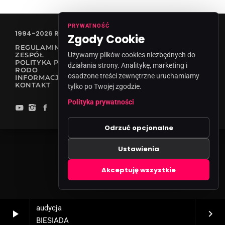
PRYWATNOŚĆ
1994-2026 RADIO VANESSA SPÓŁKA Z O.O
Zgody Cookie
REGULAMIN KONKURSÓW
ZESPÓŁ
Używamy plików cookies niezbędnych do
POLITYKA PRYWATNOŚCI
działania strony. Analitykę, marketing i
RODO
osadzone treści zewnętrzne uruchamiamy
INFORMACJA O NADAWCY
KONTAKT
tylko po Twojej zgodzie.
Polityka prywatności
Odrzuć opcjonalne
Ustawienia
Zgody cookies
Akceptuję wszystkie
audycja
play_arrow
keyboard_arrow_right
BIESIADA