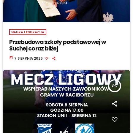
NAUKA I EDUKACJA
Przebudowa szkoły podstawowej w
Suchej coraz bliżej
today
7 SIERPNIA 2026
insert_link