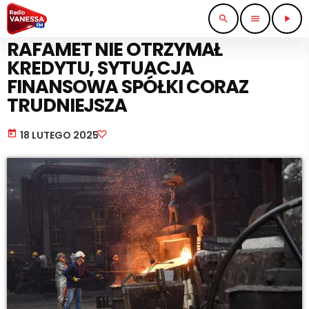
search
menu
play_arrow
PRACA I BIZNES
RAFAMET NIE OTRZYMAŁ
KREDYTU, SYTUACJA
FINANSOWA SPÓŁKI CORAZ
TRUDNIEJSZA
today
18 LUTEGO 2025