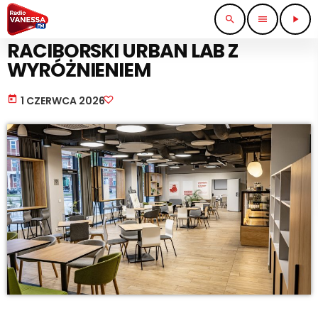
search
menu
play_arrow
KULTURA I ROZRYWKA
RACIBORSKI URBAN LAB Z
WYRÓŻNIENIEM
today
1 CZERWCA 2026