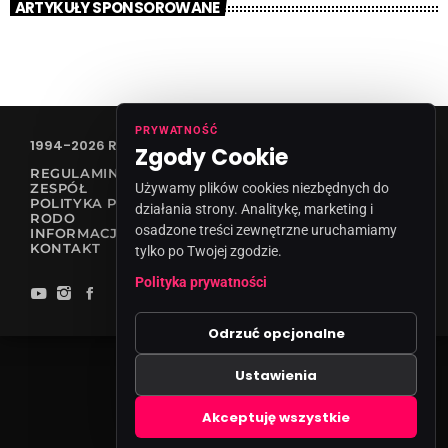
ARTYKUŁY SPONSOROWANE
PRYWATNOŚĆ
1994-2026 RADIO VANESSA SPÓŁKA Z O.O
Zgody Cookie
REGULAMIN KONKURSÓW
ZESPÓŁ
Używamy plików cookies niezbędnych do
POLITYKA PRYWATNOŚCI
działania strony. Analitykę, marketing i
RODO
osadzone treści zewnętrzne uruchamiamy
INFORMACJA O NADAWCY
KONTAKT
tylko po Twojej zgodzie.
Polityka prywatności
Odrzuć opcjonalne
Ustawienia
Zgody cookies
Akceptuję wszystkie