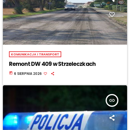
KOMUNIKACJA I TRANSPORT
Remont DW 409 w Strzeleczkach
today
6 SIERPNIA 2026
insert_link