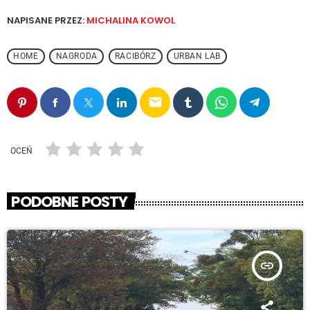
NAPISANE PRZEZ:
MICHALINA KOWOL
HOME
NAGRODA
RACIBÓRZ
URBAN LAB
email
OCEŃ
PODOBNE POSTY
insert_link