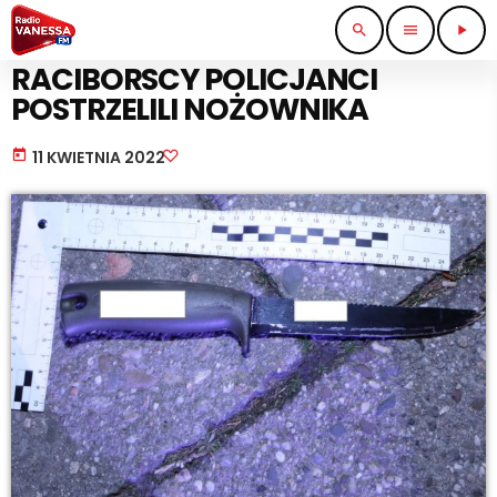
search
menu
play_arrow
STRAŻ I POLICJA
RACIBORSCY POLICJANCI
POSTRZELILI NOŻOWNIKA
today
11 KWIETNIA 2022