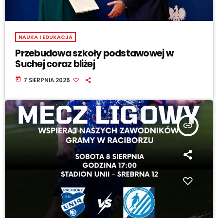
NAUKA I EDUKACJA
Przebudowa szkoły podstawowej w
Suchej coraz bliżej
today
7 SIERPNIA 2026
insert_link