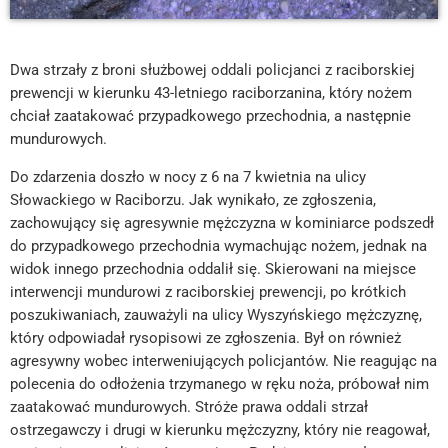
Dwa strzały z broni służbowej oddali policjanci z raciborskiej
prewencji w kierunku 43-letniego raciborzanina, który nożem
chciał zaatakować przypadkowego przechodnia, a następnie
mundurowych.
Do zdarzenia doszło w nocy z 6 na 7 kwietnia na ulicy
Słowackiego w Raciborzu. Jak wynikało, ze zgłoszenia,
zachowujący się agresywnie mężczyzna w kominiarce podszedł
do przypadkowego przechodnia wymachując nożem, jednak na
widok innego przechodnia oddalił się. Skierowani na miejsce
interwencji mundurowi z raciborskiej prewencji, po krótkich
poszukiwaniach, zauważyli na ulicy Wyszyńskiego mężczyznę,
który odpowiadał rysopisowi ze zgłoszenia. Był on również
agresywny wobec interweniujących policjantów. Nie reagując na
polecenia do odłożenia trzymanego w ręku noża, próbował nim
zaatakować mundurowych. Stróże prawa oddali strzał
ostrzegawczy i drugi w kierunku mężczyzny, który nie reagował,