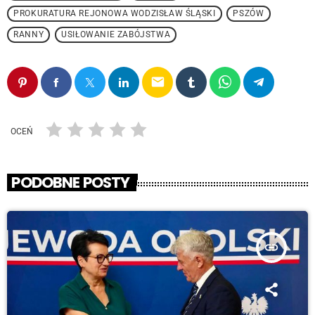
PROKURATURA REJONOWA WODZISŁAW ŚLĄSKI
PSZÓW
RANNY
USIŁOWANIE ZABÓJSTWA
email
OCEŃ
PODOBNE POSTY
insert_link