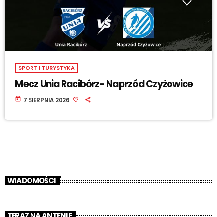
SPORT I TURYSTYKA
Mecz Unia Racibórz- Naprzód Czyżowice
today
7 SIERPNIA 2026
WIADOMOŚCI
TERAZ NA ANTENIE