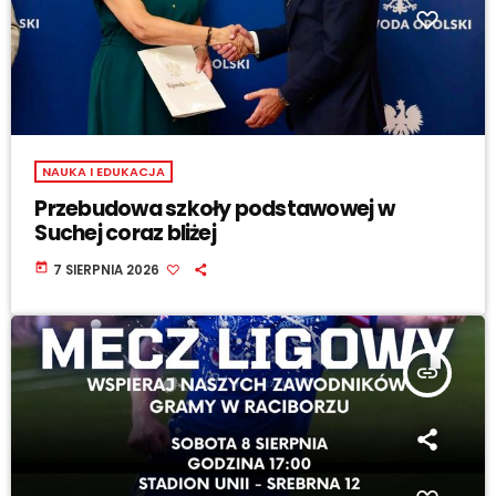
NAUKA I EDUKACJA
Przebudowa szkoły podstawowej w
Suchej coraz bliżej
today
7 SIERPNIA 2026
insert_link