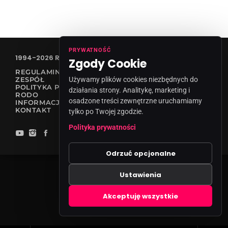
PRYWATNOŚĆ
1994-2026 RADIO VANESSA SPÓŁKA Z O.O
Zgody Cookie
REGULAMIN KONKURSÓW
ZESPÓŁ
Używamy plików cookies niezbędnych do
POLITYKA PRYWATNOŚCI
działania strony. Analitykę, marketing i
RODO
osadzone treści zewnętrzne uruchamiamy
INFORMACJA O NADAWCY
KONTAKT
tylko po Twojej zgodzie.
Polityka prywatności
Odrzuć opcjonalne
Ustawienia
Zgody cookies
Akceptuję wszystkie