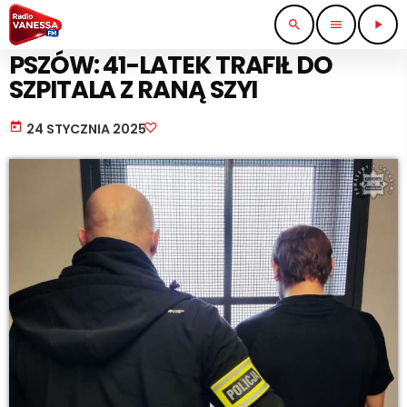
search
menu
play_arrow
STRAŻ I POLICJA
PSZÓW: 41-LATEK TRAFIŁ DO
SZPITALA Z RANĄ SZYI
today
24 STYCZNIA 2025