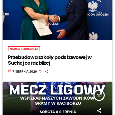
NAUKA I EDUKACJA
Przebudowa szkoły podstawowej w
Suchej coraz bliżej
today
7 SIERPNIA 2026
insert_link