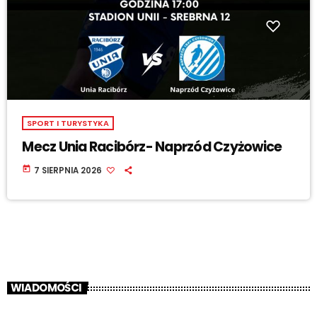
SPORT I TURYSTYKA
Mecz Unia Racibórz- Naprzód Czyżowice
today
7 SIERPNIA 2026
WIADOMOŚCI