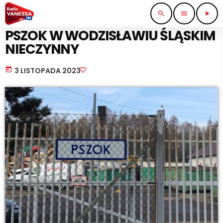
search
menu
play_arrow
PRACA I BIZNES
PSZOK W WODZISŁAWIU ŚLĄSKIM
NIECZYNNY
today
3 LISTOPADA 2023