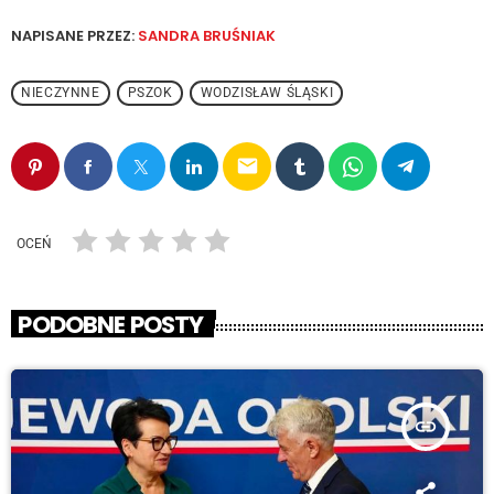
NAPISANE PRZEZ:
SANDRA BRUŚNIAK
NIECZYNNE
PSZOK
WODZISŁAW ŚLĄSKI
email
OCEŃ
PODOBNE POSTY
insert_link