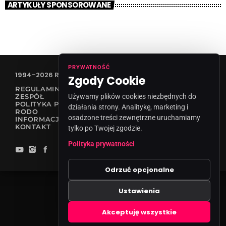
ARTYKUŁY SPONSOROWANE
PRYWATNOŚĆ
1994-2026 RADIO VANESSA SPÓŁKA Z O.O
Zgody Cookie
REGULAMIN KONKURSÓW
ZESPÓŁ
Używamy plików cookies niezbędnych do
POLITYKA PRYWATNOŚCI
działania strony. Analitykę, marketing i
RODO
osadzone treści zewnętrzne uruchamiamy
INFORMACJA O NADAWCY
KONTAKT
tylko po Twojej zgodzie.
Polityka prywatności
Odrzuć opcjonalne
Ustawienia
Zgody cookies
Akceptuję wszystkie