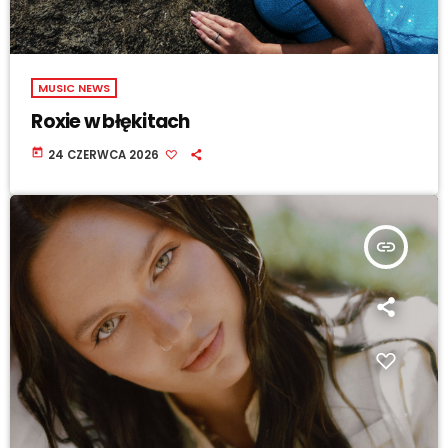
MUSIC NEWS
Roxie w błękitach
today
24 CZERWCA 2026
insert_link