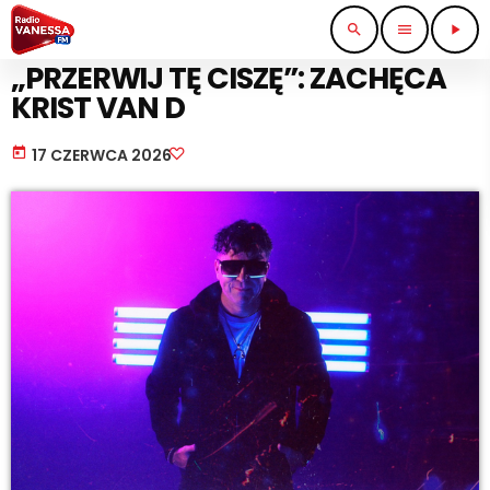
search
menu
play_arrow
MUSIC NEWS
„PRZERWIJ TĘ CISZĘ”: ZACHĘCA
KRIST VAN D
today
17 CZERWCA 2026