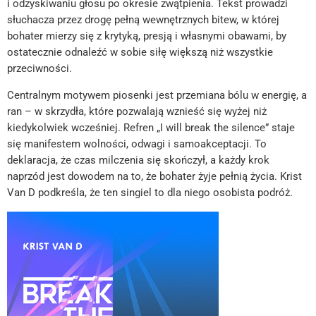
i odzyskiwaniu głosu po okresie zwątpienia. Tekst prowadzi
słuchacza przez drogę pełną wewnętrznych bitew, w której
bohater mierzy się z krytyką, presją i własnymi obawami, by
ostatecznie odnaleźć w sobie siłę większą niż wszystkie
przeciwności.
Centralnym motywem piosenki jest przemiana bólu w energię, a
ran – w skrzydła, które pozwalają wznieść się wyżej niż
kiedykolwiek wcześniej. Refren „I will break the silence” staje
się manifestem wolności, odwagi i samoakceptacji. To
deklaracja, że czas milczenia się skończył, a każdy krok
naprzód jest dowodem na to, że bohater żyje pełnią życia. Krist
Van D podkreśla, że ten singiel to dla niego osobista podróż.