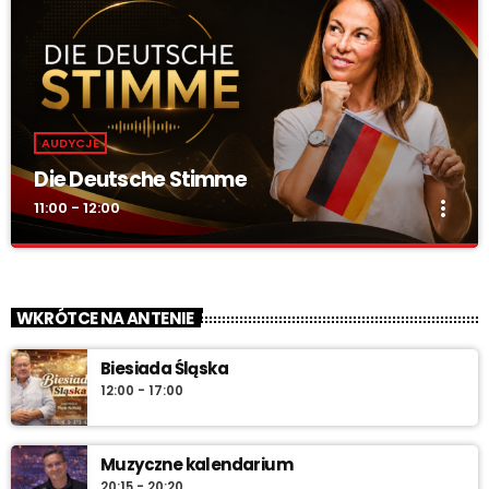
AUDYCJE
Die Deutsche Stimme
more_vert
11:00 - 12:00
Die Deutsche Stimme
close
„DIE DEUTSCHE STIMME” – w całości po niemiecku. Audycja
WKRÓTCE NA ANTENIE
mniejszości niemieckiej o kulturze, tradycjach i wydarzeniach w
regionie.
Biesiada Śląska
12:00 - 17:00
Muzyczne kalendarium
20:15 - 20:20