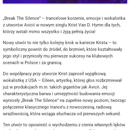
„Break The Silence” – trance’owe korzenie, emocje i wokalistka
z utworów Avicii w nowym singlu Krist Van D. Hymn dla tych,
którzy wstali mimo wszystko i żyją pełnią życia!
Nowy utwór to nie tylko kolejny krok w karierze Krista – to
symboliczny powrót do źródeł, do brzmień, które kształtowały
jego styl i przyniosły mu pierwsze sukcesy na klubowych
scenach w Polsce i za granicą.
Do współpracy przy utworze Krist zaprosił wyjątkową
wokalistkę z USA – Eileen, artystkę, której głos rozbrzmiewał
już w produkcjach m.in. takich gigantów jak Avicii. Jej
charakterystyczna barwa i umiejętność budowania emocji
wyniosły „Break The Silence” na zupełnie nowy poziom, tworząc
połączenie klasycznego trance’u z nowoczesną, radiową
wrażliwością, która wciąga słuchacza od pierwszych sekund.
Ten utwór to opowieść o wychodzeniu z cienia własnych lęków