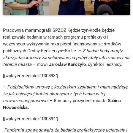
Pracownia mammografii SPZOZ Kędzierzyn-Koźle będzie
realizowała badania w ramach programu profilaktyki i
wczesnego wykrywania raka piersi finansowany ze środków
publicznych Gminy Kędzierzyn–Koźle. –
Z badań będą mogły
skorzystać kobiety zameldowane na pobyt stały lub czasowy na
terenie miasta
– mówi
Jarosław Kończyło
, dyrektor lecznicy.
[jwplayer mediaid=”130893″]
–
Podpisaliśmy umowę z kozielskim szpitalem i mam nadzieję,
że jak najwięcej kobiet skorzysta z tych badań w tej
nowoczesnej pracowni
– tłumaczy prezydent miasta
Sabina
Nowosielska.
[jwplayer mediaid=”130894″]
-Pandemia spowodowała, że badania profilaktyczne ucierpiały i