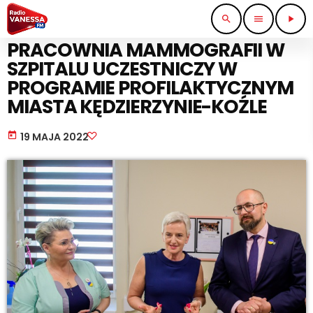
search
menu
play_arrow
PRACA I BIZNES
PRACOWNIA MAMMOGRAFII W
SZPITALU UCZESTNICZY W
PROGRAMIE PROFILAKTYCZNYM
MIASTA KĘDZIERZYNIE-KOŹLE
today
19 MAJA 2022