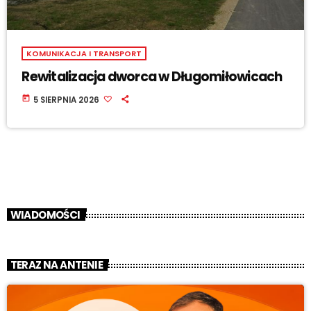
KOMUNIKACJA I TRANSPORT
Rewitalizacja dworca w Długomiłowicach
today
5 SIERPNIA 2026
WIADOMOŚCI
TERAZ NA ANTENIE