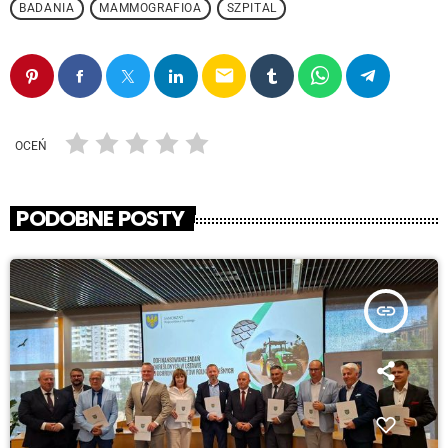
BADANIA
MAMMOGRAFIOA
SZPITAL
email
OCEŃ
PODOBNE POSTY
insert_link