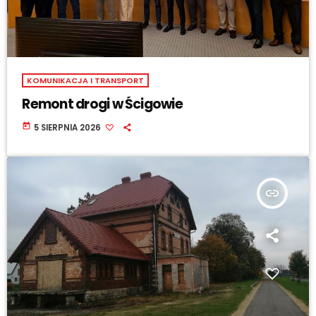
KOMUNIKACJA I TRANSPORT
Remont drogi w Ścigowie
today
5 SIERPNIA 2026
insert_link