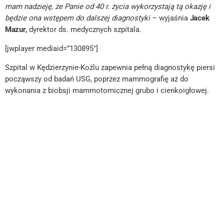
mam nadzieję, że Panie od 40 r. życia wykorzystają tą okazję i
będzie ona wstępem do dalszej diagnostyki
– wyjaśnia
Jacek
Mazur,
dyrektor ds. medycznych szpitala.
[jwplayer mediaid=”130895″]
Szpital w Kędzierzynie-Koźlu zapewnia pełną diagnostykę piersi
począwszy od badań USG, poprzez mammografię aż do
wykonania z biobsji mammotomicznej grubo i cienkoigłowej.