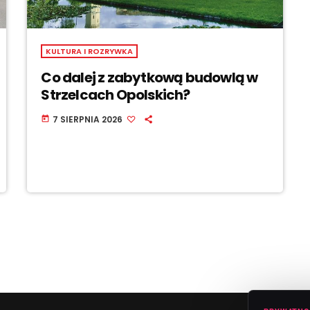
KULTURA I ROZRYWKA
Co dalej z zabytkową budowlą w
Strzelcach Opolskich?
7 SIERPNIA 2026
today