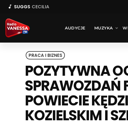
SUGGS
CECILIA
music_note
AUDYCJE
MUZYKA
W
PRACA I BIZNES
POZYTYWNA O
SPRAWOZDAŃ 
POWIECIE KĘDZ
KOZIELSKIM I S