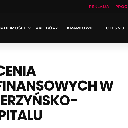
REKLAMA
PROG
IADOMOŚCI
RACIBÓRZ
KRAPKOWICE
OLESNO
CENIA
FINANSOWYCH W
IERZYŃSKO-
ZPITALU