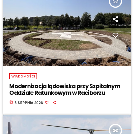
insert_link
WIADOMOŚCI
Modernizacja lądowiska przy Szpitalnym
Oddziale Ratunkowym w Raciborzu
today
6 SIERPNIA 2026
insert_link