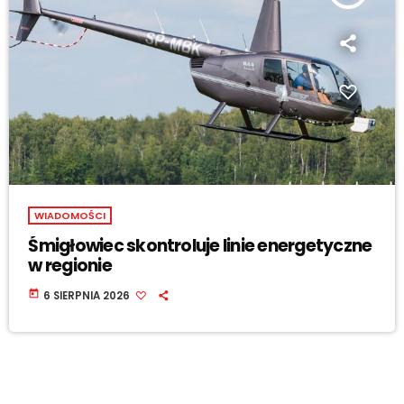
WIADOMOŚCI
Śmigłowiec skontroluje linie energetyczne
w regionie
today
6 SIERPNIA 2026