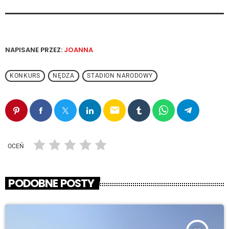
NAPISANE PRZEZ:
JOANNA
KONKURS
NĘDZA
STADION NARODOWY
email
OCEŃ
PODOBNE POSTY