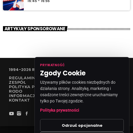
16:45 - 16:55
ARTYKUŁY SPONSOROWANE
PRYWATNOŚĆ
1994-2026 RADIO VANESSA SPÓŁKA Z O.O
Zgody Cookie
REGULAMIN KONKURSÓW
Używamy plików cookies niezbędnych do
ZESPÓŁ
POLITYKA PRYWATNOŚCI
działania strony. Analitykę, marketing i
RODO
osadzone treści zewnętrzne uruchamiamy
INFORMACJA O NADAWCY
KONTAKT
tylko po Twojej zgodzie.
Polityka prywatności
Odrzuć opcjonalne