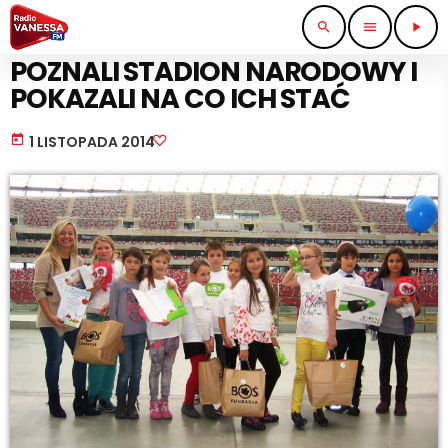
search
menu
play_arrow
NAUKA I EDUKACJA
POZNALI STADION NARODOWY I
POKAZALI NA CO ICH STAĆ
today
1 LISTOPADA 2014