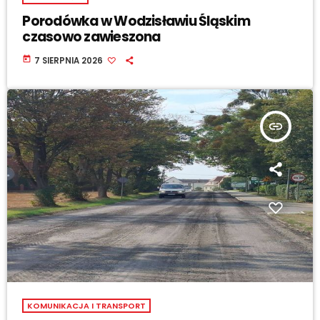
Porodówka w Wodzisławiu Śląskim
czasowo zawieszona
today
7 SIERPNIA 2026
insert_link
KOMUNIKACJA I TRANSPORT