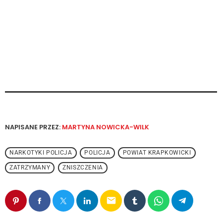
NAPISANE PRZEZ:
MARTYNA NOWICKA-WILK
NARKOTYKI POLICJA
POLICJA
POWIAT KRAPKOWICKI
ZATRZYMANY
ZNISZCZENIA
email