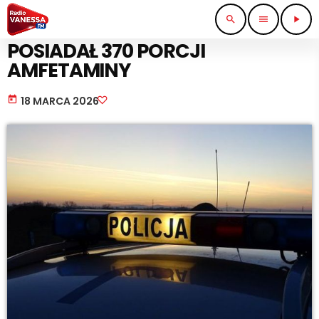
search
menu
play_arrow
STRAŻ I POLICJA
POSIADAŁ 370 PORCJI
AMFETAMINY
today
18 MARCA 2026