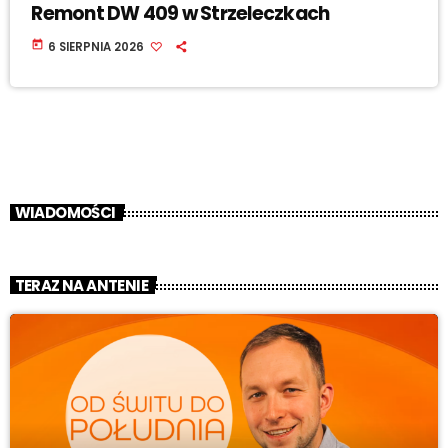
Remont DW 409 w Strzeleczkach
today
6 SIERPNIA 2026
WIADOMOŚCI
TERAZ NA ANTENIE