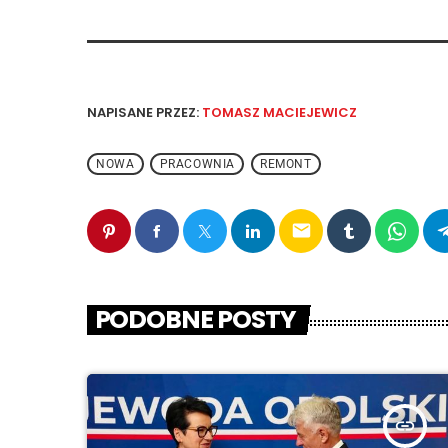
NAPISANE PRZEZ:
TOMASZ MACIEJEWICZ
NOWA
PRACOWNIA
REMONT
email
PODOBNE POSTY
insert_link