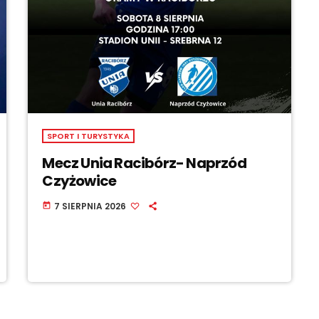
SPORT I TURYSTYKA
Mecz Unia Racibórz- Naprzód
Czyżowice
7 SIERPNIA 2026
today