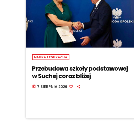
NAUKA I EDUKACJA
Przebudowa szkoły podstawowej
w Suchej coraz bliżej
7 SIERPNIA 2026
today