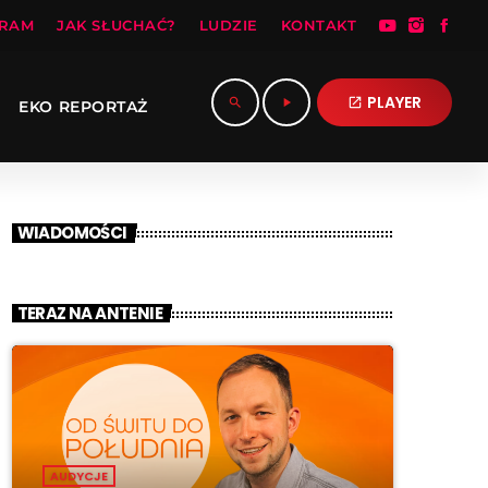
RAM
JAK SŁUCHAĆ?
LUDZIE
KONTAKT
PLAYER
search
play_arrow
open_in_new
EKO REPORTAŻ
WIADOMOŚCI
TERAZ NA ANTENIE
AUDYCJE