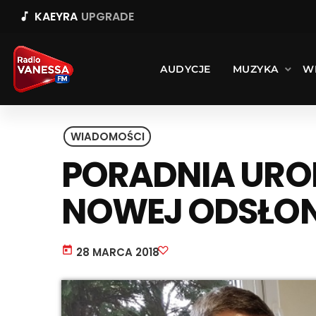
KAEYRA
UPGRADE
music_note
AUDYCJE
MUZYKA
W
WIADOMOŚCI
PORADNIA URO
NOWEJ ODSŁON
today
28 MARCA 2018