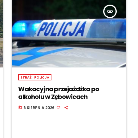
insert_link
STRAŻ I POLICJA
Wakacyjna przejażdżka po
alkoholu w Zębowicach
6 SIERPNIA 2026
today