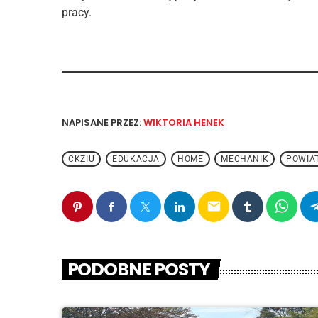
pracy.
NAPISANE PRZEZ:
WIKTORIA HENEK
CKZIU
EDUKACJA
HOME
MECHANIK
POWIAT
email
PODOBNE POSTY