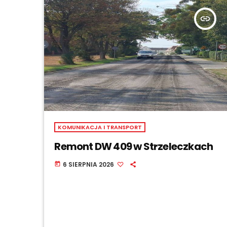
insert_link
KOMUNIKACJA I TRANSPORT
Remont DW 409 w Strzeleczkach
6 SIERPNIA 2026
today