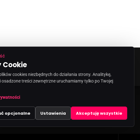
ŚĆ
 Cookie
ORMACJA O NADAWCY
KONTAKT
ików cookies niezbędnych do działania strony. Analitykę,
i osadzone treści zewnętrzne uruchamiamy tylko po Twojej
share
email
rywatności
uć opcjonalne
Ustawienia
Akceptuję wszystkie