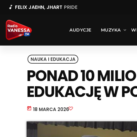
FELIX JAEHN, JHART
PRIDE
music_note
AUDYCJE
MUZYKA
W
NAUKA I EDUKACJA
PONAD 10 MIL
EDUKACJĘ W P
today
18 MARCA 2026