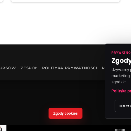
PRYWATNO
Zgody
KURSÓW
ZESPÓŁ
POLITYKA PRYWATNOŚCI
RODO
INF
Używamy pl
marketing 
zgodzie.
Polityka p
Odrz
Zgody cookies
00:00