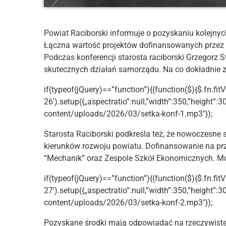
Powiat Raciborski informuje o pozyskaniu kolejnyc
Łączna wartość projektów dofinansowanych przez 
Podczas konferencji starosta raciborski Grzegorz
skutecznych działań samorządu. Na co dokładnie 
if(typeof(jQuery)==”function”){(function($){$.fn.fitV
26′).setup({„aspectratio”:null,”width”:350,”height”:3
content/uploads/2026/03/setka-konf-1.mp3″});
Starosta Raciborski podkreśla też, że nowoczesne
kierunków rozwoju powiatu. Dofinansowanie na pr
“Mechanik” oraz Zespole Szkół Ekonomicznych. Mó
if(typeof(jQuery)==”function”){(function($){$.fn.fitV
27′).setup({„aspectratio”:null,”width”:350,”height”:3
content/uploads/2026/03/setka-konf-2.mp3″});
Pozyskane środki mają odpowiadać na rzeczywiste