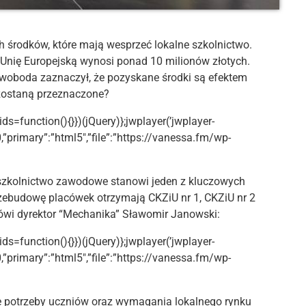
h środków, które mają wesprzeć lokalne szkolnictwo.
Unię Europejską wynosi ponad 10 milionów złotych.
 Swoboda zaznaczył, że pozyskane środki są efektem
zostaną przeznaczone?
ids=function(){}})(jQuery)};jwplayer(’jwplayer-
0,”primary”:”html5″,”file”:”https://vanessa.fm/wp-
 szkolnictwo zawodowe stanowi jeden z kluczowych
zebudowę placówek otrzymają CKZiU nr 1, CKZiU nr 2
wi dyrektor “Mechanika” Sławomir Janowski:
ids=function(){}})(jQuery)};jwplayer(’jwplayer-
0,”primary”:”html5″,”file”:”https://vanessa.fm/wp-
 potrzeby uczniów oraz wymagania lokalnego rynku