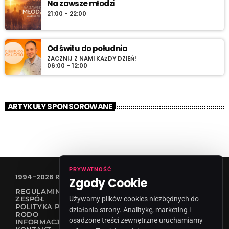
Na zawsze młodzi
21:00 - 22:00
Od świtu do południa
ZACZNIJ Z NAMI KAŻDY DZIEŃ!
06:00 - 12:00
ARTYKUŁY SPONSOROWANE
PRYWATNOŚĆ
1994-2026 RADIO VANESSA SPÓŁKA Z O.O
Zgody Cookie
REGULAMIN KONKURSÓW
Używamy plików cookies niezbędnych do
ZESPÓŁ
POLITYKA PRYWATNOŚCI
działania strony. Analitykę, marketing i
RODO
osadzone treści zewnętrzne uruchamiamy
INFORMACJA O NADAWCY