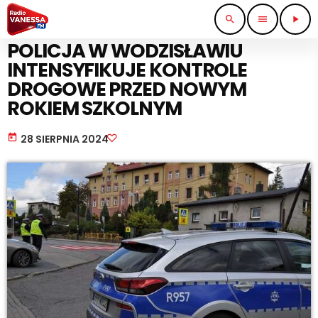
search
menu
play_arrow
STRAŻ I POLICJA
POLICJA W WODZISŁAWIU
INTENSYFIKUJE KONTROLE
DROGOWE PRZED NOWYM
ROKIEM SZKOLNYM
today
28 SIERPNIA 2024