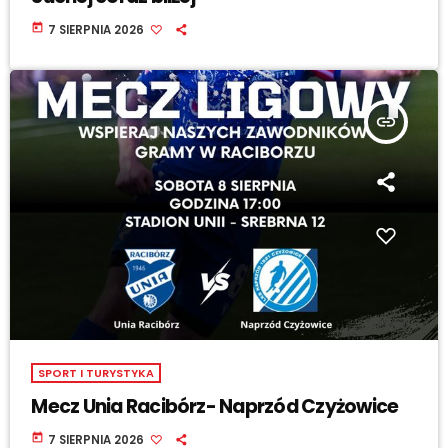
today
7 SIERPNIA 2026
insert_link
SPORT I TURYSTYKA
Mecz Unia Racibórz- Naprzód Czyżowice
today
7 SIERPNIA 2026