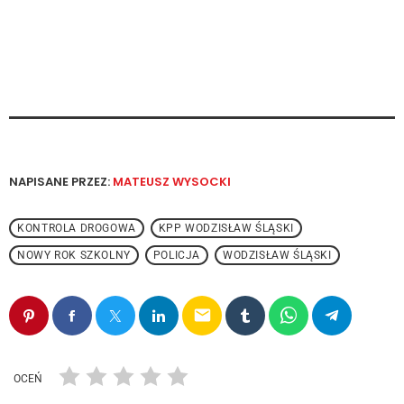
NAPISANE PRZEZ:
MATEUSZ WYSOCKI
KONTROLA DROGOWA
KPP WODZISŁAW ŚLĄSKI
NOWY ROK SZKOLNY
POLICJA
WODZISŁAW ŚLĄSKI
email
OCEŃ