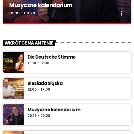
Muzyczne kalendarium
more_vert
09:15 - 09:20
Muzyczne kalendarium
close
Muzyczne kalendarium – Twoja codzienna pigułka historii
WKRÓTCE NA ANTENIE
muzyki. Rocznice, premiery, anegdoty i najlepsze brzmienia –
pon.–sob. 7:45 i 12:45, w niedzielę 7:45 + dłuższa wersja po
Die Deutsche Stimme
10:00. Włącz i sprawdź „co dziś gra historia”.
11:00 - 12:00
Biesiada Śląska
12:00 - 17:00
Muzyczne kalendarium
20:15 - 20:20