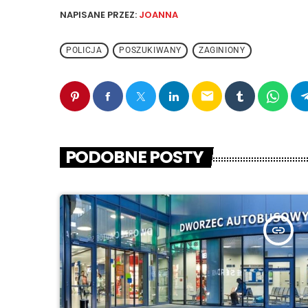
NAPISANE PRZEZ:
JOANNA
POLICJA
POSZUKIWANY
ZAGINIONY
email
PODOBNE POSTY
insert_link