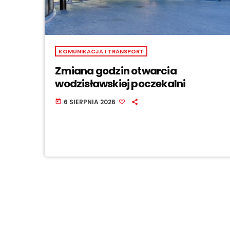
KOMUNIKACJA I TRANSPORT
Zmiana godzin otwarcia
wodzisławskiej poczekalni
6 SIERPNIA 2026
today