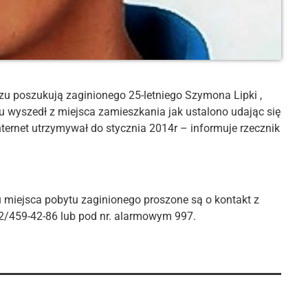
zu poszukują zaginionego 25-letniego Szymona Lipki ,
u wyszedł z miejsca zamieszkania jak ustalono udając się
nternet utrzymywał do stycznia 2014r – informuje rzecznik
 miejsca pobytu zaginionego proszone są o kontakt z
2/459-42-86 lub pod nr. alarmowym 997.