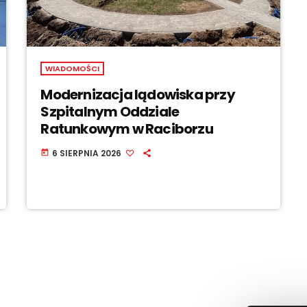
WIADOMOŚCI
Modernizacja lądowiska przy
Szpitalnym Oddziale
Ratunkowym w Raciborzu
6 SIERPNIA 2026
today