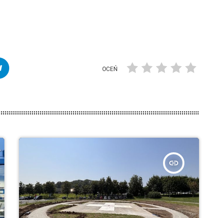
OCEŃ
insert_link