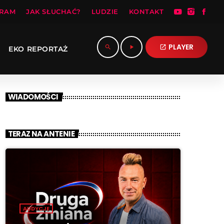
RAM
JAK SŁUCHAĆ?
LUDZIE
KONTAKT
PLAYER
search
play_arrow
open_in_new
EKO REPORTAŻ
WIADOMOŚCI
TERAZ NA ANTENIE
AUDYCJE