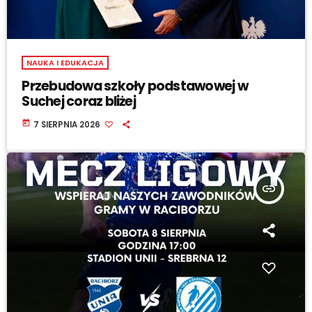
NAUKA I EDUKACJA
Przebudowa szkoły podstawowej w
Suchej coraz bliżej
today
7 SIERPNIA 2026
insert_link