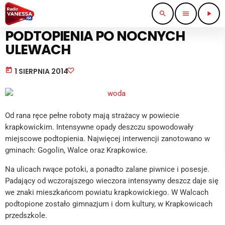
search
menu
play_arrow
STRAŻ I POLICJA
PODTOPIENIA PO NOCNYCH
ULEWACH
today
1 SIERPNIA 2014
Od rana ręce pełne roboty mają strażacy w powiecie
krapkowickim. Intensywne opady deszczu spowodowały
miejscowe podtopienia. Najwięcej interwencji zanotowano w
gminach: Gogolin, Walce oraz Krapkowice.
Na ulicach rwące potoki, a ponadto zalane piwnice i posesje.
Padający od wczorajszego wieczora intensywny deszcz daje się
we znaki mieszkańcom powiatu krapkowickiego. W Walcach
podtopione zostało gimnazjum i dom kultury, w Krapkowicach
przedszkole.