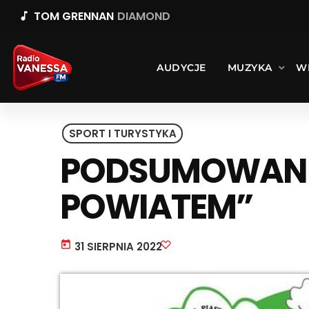
TOM GRENNAN
DIAMOND
music_note
AUDYCJE
MUZYKA
W
SPORT I TURYSTYKA
PODSUMOWANIE
POWIATEM”
today
31 SIERPNIA 2022