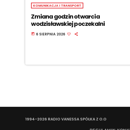
KOMUNIKACJA I TRANSPORT
Zmiana godzin otwarcia
wodzisławskiej poczekalni
6 SIERPNIA 2026
today
1994-2026 RADIO VANESSA SPÓŁKA Z O.O