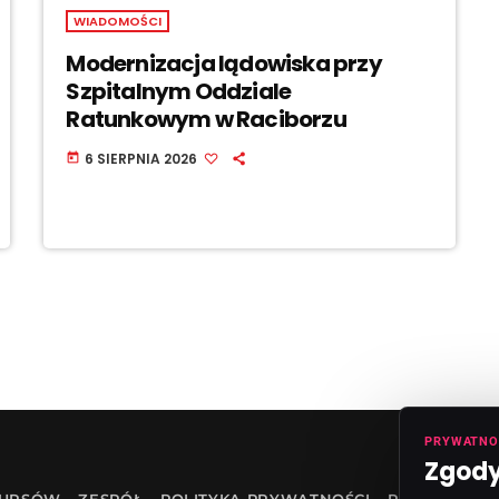
WIADOMOŚCI
Modernizacja lądowiska przy
Szpitalnym Oddziale
Ratunkowym w Raciborzu
6 SIERPNIA 2026
today
PRYWATNO
Zgody