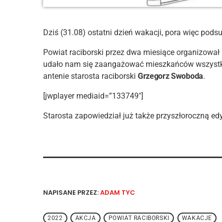
Dziś (31.08) ostatni dzień wakacji, pora więc pods
Powiat raciborski przez dwa miesiące organizował r
udało nam się zaangażować mieszkańców wszystki
antenie starosta raciborski
Grzegorz Swoboda
.
[jwplayer mediaid=”133749″]
Starosta zapowiedział już także przyszłoroczną ed
NAPISANE PRZEZ:
ADAM TYC
2022
AKCJA
POWIAT RACIBORSKI
WAKACJE