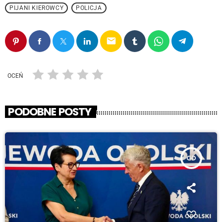
PIJANI KIEROWCY
POLICJA
email
OCEŃ
PODOBNE POSTY
insert_link