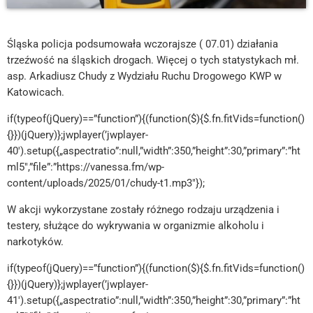
Śląska policja podsumowała wczorajsze ( 07.01) działania
trzeźwość na śląskich drogach. Więcej o tych statystykach mł.
asp. Arkadiusz Chudy z Wydziału Ruchu Drogowego KWP w
Katowicach.
if(typeof(jQuery)==”function”){(function($){$.fn.fitVids=function()
{}})(jQuery)};jwplayer(’jwplayer-
40′).setup({„aspectratio”:null,”width”:350,”height”:30,”primary”:”ht
ml5″,”file”:”https://vanessa.fm/wp-
content/uploads/2025/01/chudy-t1.mp3″});
W akcji wykorzystane zostały różnego rodzaju urządzenia i
testery, służące do wykrywania w organizmie alkoholu i
narkotyków.
if(typeof(jQuery)==”function”){(function($){$.fn.fitVids=function()
{}})(jQuery)};jwplayer(’jwplayer-
41′).setup({„aspectratio”:null,”width”:350,”height”:30,”primary”:”ht