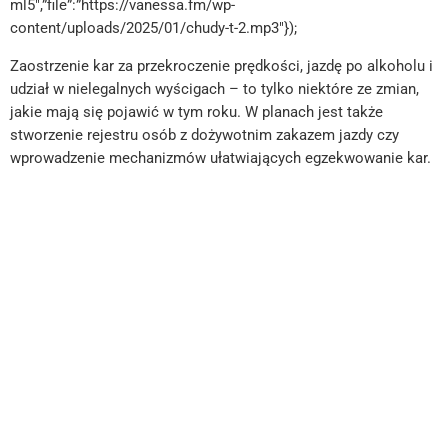
ml5″,”file”:”https://vanessa.fm/wp-
content/uploads/2025/01/chudy-t-2.mp3″});
Zaostrzenie kar za przekroczenie prędkości, jazdę po alkoholu i
udział w nielegalnych wyścigach – to tylko niektóre ze zmian,
jakie mają się pojawić w tym roku. W planach jest także
stworzenie rejestru osób z dożywotnim zakazem jazdy czy
wprowadzenie mechanizmów ułatwiających egzekwowanie kar.