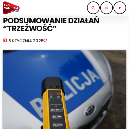
search
menu
play_arrow
STRAŻ I POLICJA
PODSUMOWANIE DZIAŁAŃ
“TRZEŹWOŚĆ”
today
8 STYCZNIA 2025