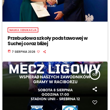
NAUKA I EDUKACJA
Przebudowa szkoły podstawowej w
Suchej coraz bliżej
today
7 SIERPNIA 2026
insert_link