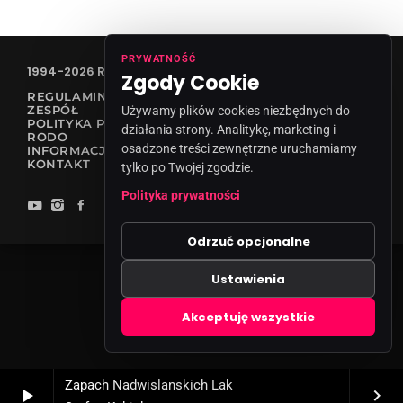
PRYWATNOŚĆ
1994-2026 RADIO VANESSA SPÓŁKA Z O.O
Zgody Cookie
REGULAMIN KONKURSÓW
ZESPÓŁ
Używamy plików cookies niezbędnych do
POLITYKA PRYWATNOŚCI
działania strony. Analitykę, marketing i
RODO
osadzone treści zewnętrzne uruchamiamy
INFORMACJA O NADAWCY
KONTAKT
tylko po Twojej zgodzie.
Polityka prywatności
Odrzuć opcjonalne
Ustawienia
Zgody cookies
Akceptuję wszystkie
Zapach Nadwislanskich Lak
play_arrow
keyboard_arrow_right