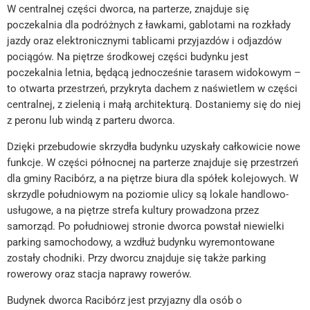
W centralnej części dworca, na parterze, znajduje się
poczekalnia dla podróżnych z ławkami, gablotami na rozkłady
jazdy oraz elektronicznymi tablicami przyjazdów i odjazdów
pociągów. Na piętrze środkowej części budynku jest
poczekalnia letnia, będącą jednocześnie tarasem widokowym –
to otwarta przestrzeń, przykryta dachem z naświetlem w części
centralnej, z zielenią i małą architekturą. Dostaniemy się do niej
z peronu lub windą z parteru dworca.
Dzięki przebudowie skrzydła budynku uzyskały całkowicie nowe
funkcje. W części północnej na parterze znajduje się przestrzeń
dla gminy Racibórz, a na piętrze biura dla spółek kolejowych. W
skrzydle południowym na poziomie ulicy są lokale handlowo-
usługowe, a na piętrze strefa kultury prowadzona przez
samorząd. Po południowej stronie dworca powstał niewielki
parking samochodowy, a wzdłuż budynku wyremontowane
zostały chodniki. Przy dworcu znajduje się także parking
rowerowy oraz stacja naprawy rowerów.
Budynek dworca Racibórz jest przyjazny dla osób o