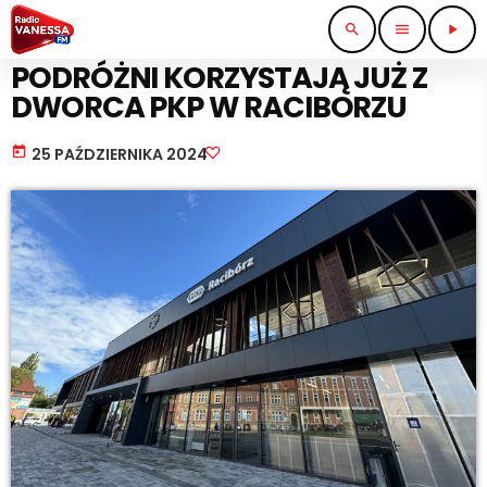
search
menu
play_arrow
KOMUNIKACJA I TRANSPORT
PODRÓŻNI KORZYSTAJĄ JUŻ Z
DWORCA PKP W RACIBORZU
today
25 PAŹDZIERNIKA 2024