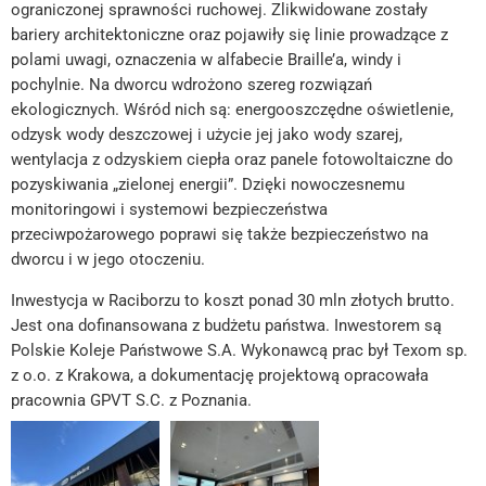
ograniczonej sprawności ruchowej. Zlikwidowane zostały
bariery architektoniczne oraz pojawiły się linie prowadzące z
polami uwagi, oznaczenia w alfabecie Braille’a, windy i
pochylnie. Na dworcu wdrożono szereg rozwiązań
ekologicznych. Wśród nich są: energooszczędne oświetlenie,
odzysk wody deszczowej i użycie jej jako wody szarej,
wentylacja z odzyskiem ciepła oraz panele fotowoltaiczne do
pozyskiwania „zielonej energii”. Dzięki nowoczesnemu
monitoringowi i systemowi bezpieczeństwa
przeciwpożarowego poprawi się także bezpieczeństwo na
dworcu i w jego otoczeniu.
Inwestycja w Raciborzu to koszt ponad 30 mln złotych brutto.
Jest ona dofinansowana z budżetu państwa. Inwestorem są
Polskie Koleje Państwowe S.A. Wykonawcą prac był Texom sp.
z o.o. z Krakowa, a dokumentację projektową opracowała
pracownia GPVT S.C. z Poznania.