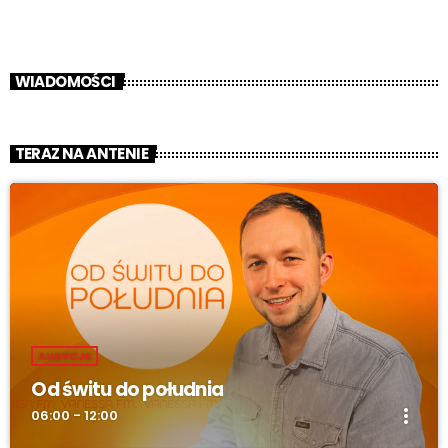
WIADOMOŚCI
TERAZ NA ANTENIE
AUDYCJE
Od świtu do południa
more_vert
06:00 - 12:00