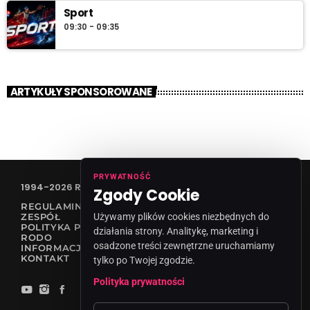
Sport
09:30 - 09:35
ARTYKUŁY SPONSOROWANE
PRYWATNOŚĆ
1994-2026 RADIO VANESSA SPÓŁKA Z O.O
Zgody Cookie
REGULAMIN KONKURSÓW
Używamy plików cookies niezbędnych do
ZESPÓŁ
POLITYKA PRYWATNOŚCI
działania strony. Analitykę, marketing i
RODO
osadzone treści zewnętrzne uruchamiamy
INFORMACJA O NADAWCY
KONTAKT
tylko po Twojej zgodzie.
Polityka prywatności