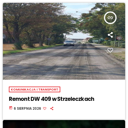
insert_link
KOMUNIKACJA I TRANSPORT
Remont DW 409 w Strzeleczkach
today
6 SIERPNIA 2026