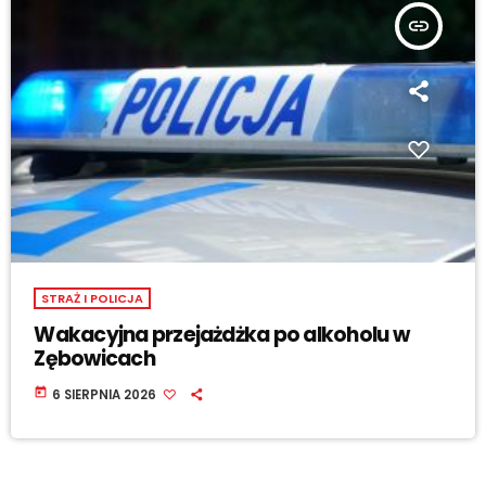
insert_link
STRAŻ I POLICJA
Wakacyjna przejażdżka po alkoholu w
Zębowicach
today
6 SIERPNIA 2026