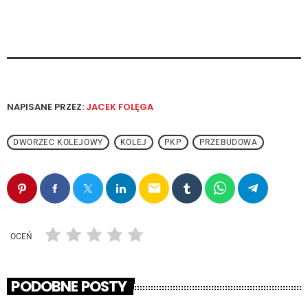
NAPISANE PRZEZ:
JACEK FOLĘGA
DWORZEC KOLEJOWY
KOLEJ
PKP
PRZEBUDOWA
email
OCEŃ
PODOBNE POSTY