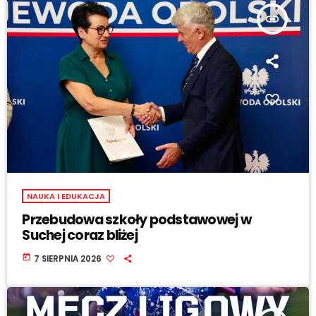
insert_link
NAUKA I EDUKACJA
Przebudowa szkoły podstawowej w
Suchej coraz bliżej
today
7 SIERPNIA 2026