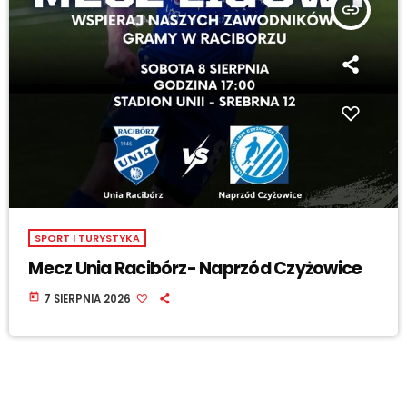
insert_link
SPORT I TURYSTYKA
Mecz Unia Racibórz- Naprzód Czyżowice
today
7 SIERPNIA 2026