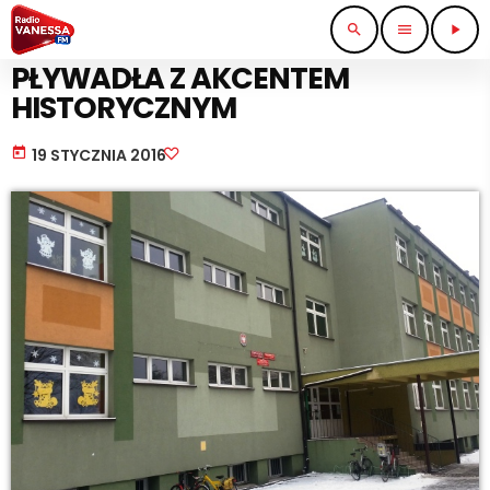
search
menu
play_arrow
NAUKA I EDUKACJA
PŁYWADŁA Z AKCENTEM
HISTORYCZNYM
today
19 STYCZNIA 2016