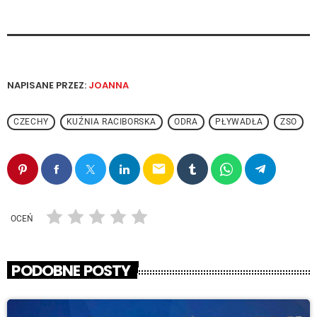
NAPISANE PRZEZ:
JOANNA
CZECHY
KUŹNIA RACIBORSKA
ODRA
PŁYWADŁA
ZSO
email
OCEŃ
PODOBNE POSTY