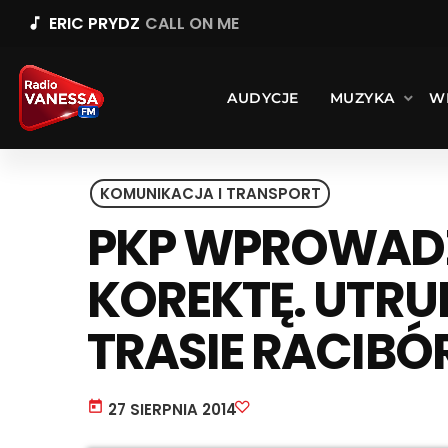
ERIC PRYDZ
CALL ON ME
music_note
AUDYCJE
MUZYKA
W
KOMUNIKACJA I TRANSPORT
PKP WPROWAD
KOREKTĘ. UTRU
TRASIE RACIBÓ
today
27 SIERPNIA 2014