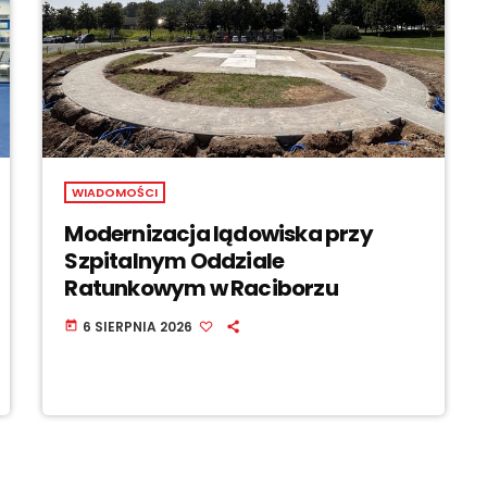
WIADOMOŚCI
Modernizacja lądowiska przy
Szpitalnym Oddziale
Ratunkowym w Raciborzu
6 SIERPNIA 2026
today