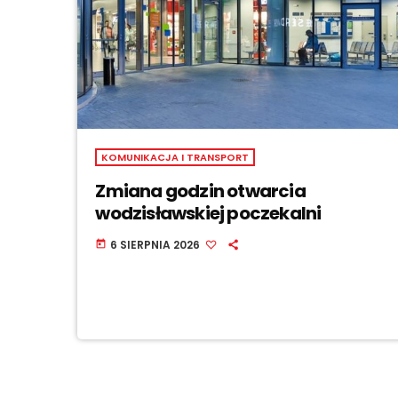
KOMUNIKACJA I TRANSPORT
Zmiana godzin otwarcia
wodzisławskiej poczekalni
6 SIERPNIA 2026
today