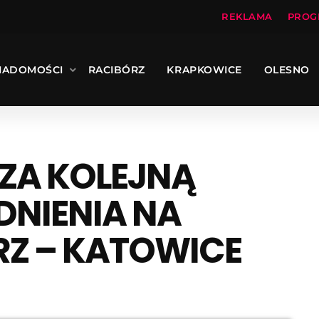
REKLAMA
PROG
IADOMOŚCI
RACIBÓRZ
KRAPKOWICE
OLESNO
ZA KOLEJNĄ
DNIENIA NA
RZ – KATOWICE