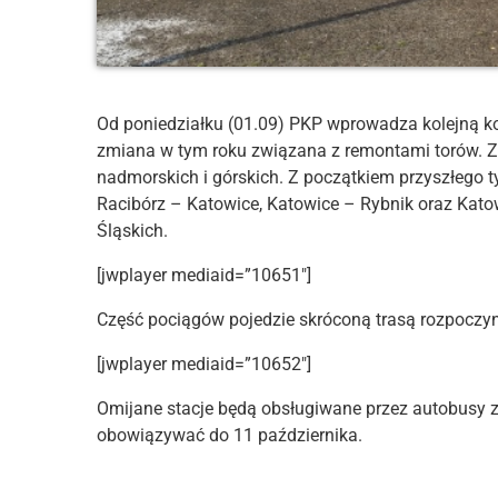
Od poniedziałku (01.09) PKP wprowadza kolejną kor
zmiana w tym roku związana z remontami torów. Z
nadmorskich i górskich. Z początkiem przyszłego t
Racibórz – Katowice, Katowice – Rybnik oraz Kato
Śląskich.
[jwplayer mediaid=”10651″]
Część pociągów pojedzie skróconą trasą rozpoczyna
[jwplayer mediaid=”10652″]
Omijane stacje będą obsługiwane przez autobusy
obowiązywać do 11 października.